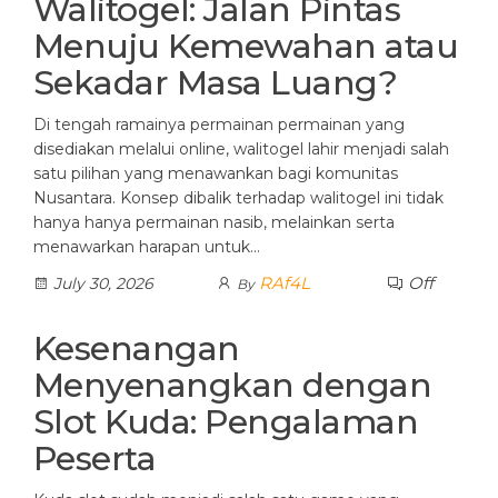
Walitogel: Jalan Pintas
Menuju Kemewahan atau
Sekadar Masa Luang?
Di tengah ramainya permainan permainan yang
disediakan melalui online, walitogel lahir menjadi salah
satu pilihan yang menawankan bagi komunitas
Nusantara. Konsep dibalik terhadap walitogel ini tidak
hanya hanya permainan nasib, melainkan serta
menawarkan harapan untuk…
RAf4L
Off
July 30, 2026
By
Kesenangan
Menyenangkan dengan
Slot Kuda: Pengalaman
Peserta