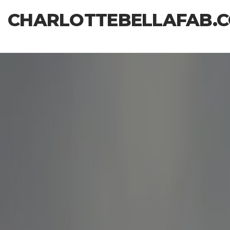
Skip
CHARLOTTEBELLAFAB.
to
the
content