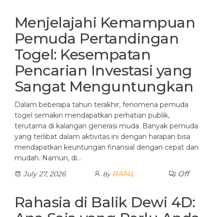
Menjelajahi Kemampuan
Pemuda Pertandingan
Togel: Kesempatan
Pencarian Investasi yang
Sangat Menguntungkan
Dalam beberapa tahun terakhir, fenomena pemuda
togel semakin mendapatkan perhatian publik,
terutama di kalangan generasi muda. Banyak pemuda
yang terlibat dalam aktivitas ini dengan harapan bisa
mendapatkan keuntungan finansial dengan cepat dan
mudah. Namun, di…
RAf4L
Off
July 27, 2026
By
Rahasia di Balik Dewi 4D: