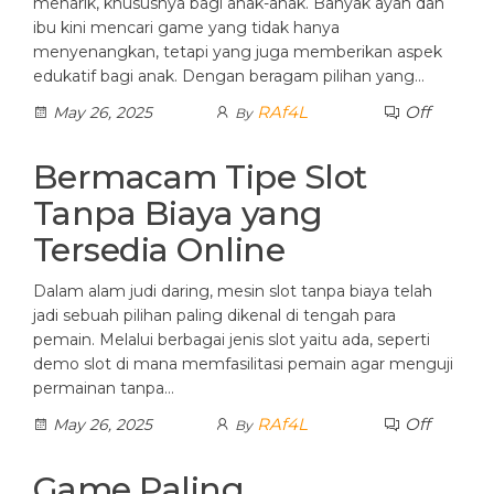
menarik, khususnya bagi anak-anak. Banyak ayah dan
ibu kini mencari game yang tidak hanya
menyenangkan, tetapi yang juga memberikan aspek
edukatif bagi anak. Dengan beragam pilihan yang…
RAf4L
Off
May 26, 2025
By
Bermacam Tipe Slot
Tanpa Biaya yang
Tersedia Online
Dalam alam judi daring, mesin slot tanpa biaya telah
jadi sebuah pilihan paling dikenal di tengah para
pemain. Melalui berbagai jenis slot yaitu ada, seperti
demo slot di mana memfasilitasi pemain agar menguji
permainan tanpa…
RAf4L
Off
May 26, 2025
By
Game Paling