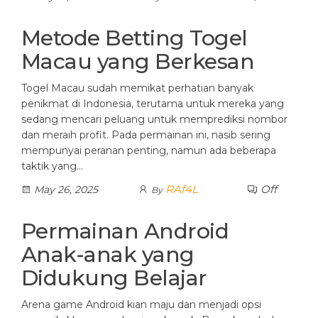
Metode Betting Togel
Macau yang Berkesan
Togel Macau sudah memikat perhatian banyak
penikmat di Indonesia, terutama untuk mereka yang
sedang mencari peluang untuk memprediksi nombor
dan meraih profit. Pada permainan ini, nasib sering
mempunyai peranan penting, namun ada beberapa
taktik yang…
RAf4L
Off
May 26, 2025
By
Permainan Android
Anak-anak yang
Didukung Belajar
Arena game Android kian maju dan menjadi opsi