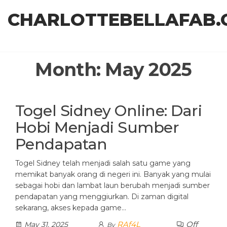
Skip
CHARLOTTEBELLAFAB.
to
the
content
Month:
May 2025
Togel Sidney Online: Dari
Hobi Menjadi Sumber
Pendapatan
Togel Sidney telah menjadi salah satu game yang
memikat banyak orang di negeri ini. Banyak yang mulai
sebagai hobi dan lambat laun berubah menjadi sumber
pendapatan yang menggiurkan. Di zaman digital
sekarang, akses kepada game…
RAf4L
Off
May 31, 2025
By