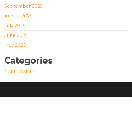
September 2025
August 2025
July 2025
June 2025
May 2025
Categories
GAME ONLINE