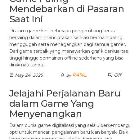
Mendebarkan di Pasaran
Saat Ini
Di alam game kini, beberapa pengembang terus
bersaing dalam menciptakan sensasi bermain paling
menggugah serta menegangkan bagi semua gamer.
Dari game terbaik yang menawarkan grafik berkualitas
tinggi hingga permainan offline sederhana yang bisa
dinikmati tanpa…
RAf4L
Off
May 24, 2025
By
Jelajahi Perjalanan Baru
dalam Game Yang
Menyenangkan
Dalam dunia game digitalisasi yang selalu berkembang,
opti untuk mencari pengalaman baru kian banyak. Baik