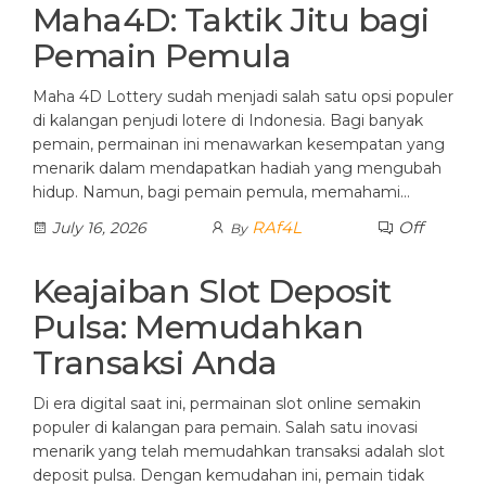
Maha4D: Taktik Jitu bagi
Pemain Pemula
Maha 4D Lottery sudah menjadi salah satu opsi populer
di kalangan penjudi lotere di Indonesia. Bagi banyak
pemain, permainan ini menawarkan kesempatan yang
menarik dalam mendapatkan hadiah yang mengubah
hidup. Namun, bagi pemain pemula, memahami…
RAf4L
Off
July 16, 2026
By
Keajaiban Slot Deposit
Pulsa: Memudahkan
Transaksi Anda
Di era digital saat ini, permainan slot online semakin
populer di kalangan para pemain. Salah satu inovasi
menarik yang telah memudahkan transaksi adalah slot
deposit pulsa. Dengan kemudahan ini, pemain tidak