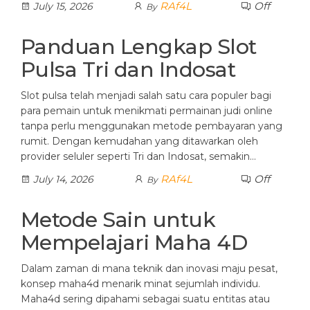
RAf4L
Off
July 15, 2026
By
Panduan Lengkap Slot
Pulsa Tri dan Indosat
Slot pulsa telah menjadi salah satu cara populer bagi
para pemain untuk menikmati permainan judi online
tanpa perlu menggunakan metode pembayaran yang
rumit. Dengan kemudahan yang ditawarkan oleh
provider seluler seperti Tri dan Indosat, semakin…
RAf4L
Off
July 14, 2026
By
Metode Sain untuk
Mempelajari Maha 4D
Dalam zaman di mana teknik dan inovasi maju pesat,
konsep maha4d menarik minat sejumlah individu.
Maha4d sering dipahami sebagai suatu entitas atau