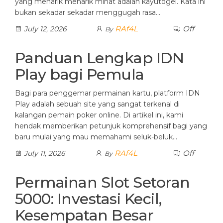
yang menarik menarik minat adalah kayutogel. Kata ini
bukan sekadar sekadar menggugah rasa…
RAf4L
Off
July 12, 2026
By
Panduan Lengkap IDN
Play bagi Pemula
Bagi para penggemar permainan kartu, platform IDN
Play adalah sebuah site yang sangat terkenal di
kalangan pemain poker online. Di artikel ini, kami
hendak memberikan petunjuk komprehensif bagi yang
baru mulai yang mau memahami seluk-beluk…
RAf4L
Off
July 11, 2026
By
Permainan Slot Setoran
5000: Investasi Kecil,
Kesempatan Besar