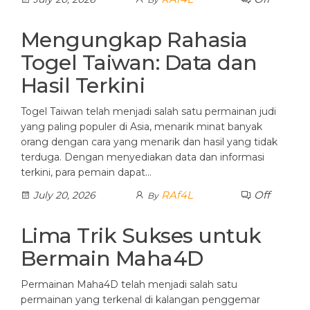
Mengungkap Rahasia
Togel Taiwan: Data dan
Hasil Terkini
Togel Taiwan telah menjadi salah satu permainan judi
yang paling populer di Asia, menarik minat banyak
orang dengan cara yang menarik dan hasil yang tidak
terduga. Dengan menyediakan data dan informasi
terkini, para pemain dapat…
RAf4L
Off
July 20, 2026
By
Lima Trik Sukses untuk
Bermain Maha4D
Permainan Maha4D telah menjadi salah satu
permainan yang terkenal di kalangan penggemar