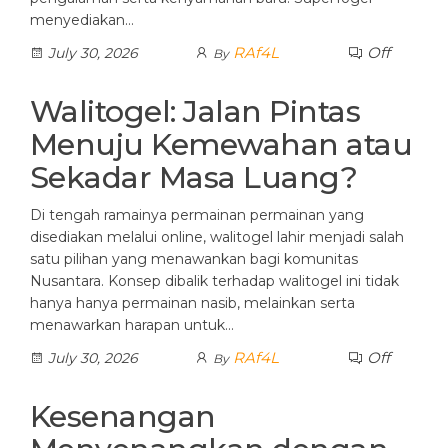
menyediakan…
RAf4L
Off
July 30, 2026
By
Walitogel: Jalan Pintas
Menuju Kemewahan atau
Sekadar Masa Luang?
Di tengah ramainya permainan permainan yang
disediakan melalui online, walitogel lahir menjadi salah
satu pilihan yang menawankan bagi komunitas
Nusantara. Konsep dibalik terhadap walitogel ini tidak
hanya hanya permainan nasib, melainkan serta
menawarkan harapan untuk…
RAf4L
Off
July 30, 2026
By
Kesenangan