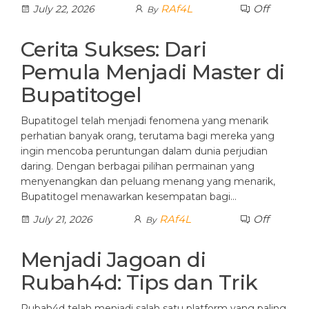
RAf4L
Off
July 22, 2026
By
Cerita Sukses: Dari
Pemula Menjadi Master di
Bupatitogel
Bupatitogel telah menjadi fenomena yang menarik
perhatian banyak orang, terutama bagi mereka yang
ingin mencoba peruntungan dalam dunia perjudian
daring. Dengan berbagai pilihan permainan yang
menyenangkan dan peluang menang yang menarik,
Bupatitogel menawarkan kesempatan bagi…
RAf4L
Off
July 21, 2026
By
Menjadi Jagoan di
Rubah4d: Tips dan Trik
Rubah4d telah menjadi salah satu platform yang paling