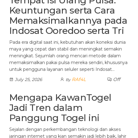
Tempat Isi Ulang Pulsa:
Keuntungan serta Cara
Memaksimalkannya pada
Indosat Ooredoo serta Tri
Pada era digital saat ini, kebutuhan akan koneksi dunia
maya yang cepat dan stabil dan meningkat semakin
meningkat. Sejumlah orang mencari metode dalam
memaksimalkan pakai pulsa mereka sendiri, khususnya
untuk pengguna layanan seluler seperti Indosat…
RAf4L
Off
July 25, 2026
By
Mengapa KawanTogel
Jadi Tren dalam
Panggung Togel ini
Sejalan dengan perkembangan teknologi dan akses
jaringan internet yang kian semakin jadi lebih baik, lahir