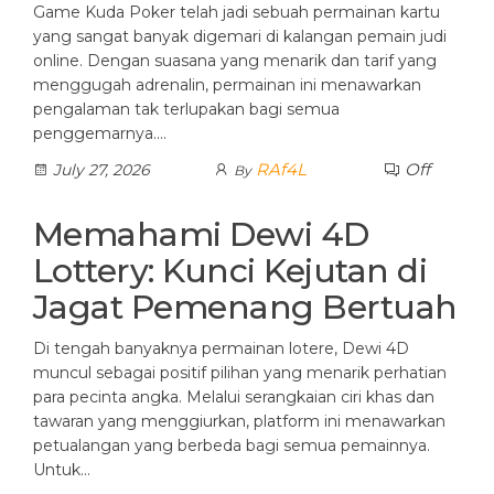
Game Kuda Poker telah jadi sebuah permainan kartu
yang sangat banyak digemari di kalangan pemain judi
online. Dengan suasana yang menarik dan tarif yang
menggugah adrenalin, permainan ini menawarkan
pengalaman tak terlupakan bagi semua
penggemarnya.…
RAf4L
Off
July 27, 2026
By
Memahami Dewi 4D
Lottery: Kunci Kejutan di
Jagat Pemenang Bertuah
Di tengah banyaknya permainan lotere, Dewi 4D
muncul sebagai positif pilihan yang menarik perhatian
para pecinta angka. Melalui serangkaian ciri khas dan
tawaran yang menggiurkan, platform ini menawarkan
petualangan yang berbeda bagi semua pemainnya.
Untuk…