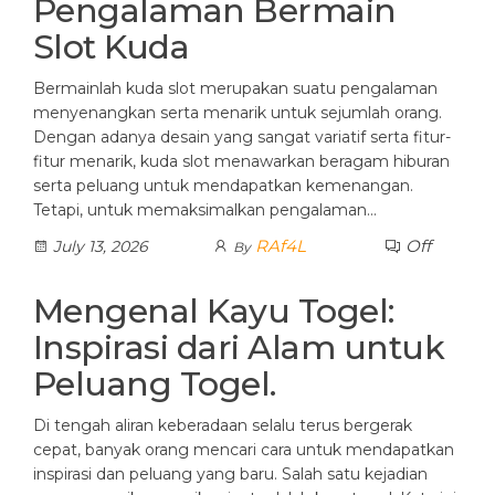
Pengalaman Bermain
Slot Kuda
Bermainlah kuda slot merupakan suatu pengalaman
menyenangkan serta menarik untuk sejumlah orang.
Dengan adanya desain yang sangat variatif serta fitur-
fitur menarik, kuda slot menawarkan beragam hiburan
serta peluang untuk mendapatkan kemenangan.
Tetapi, untuk memaksimalkan pengalaman…
RAf4L
Off
July 13, 2026
By
Mengenal Kayu Togel:
Inspirasi dari Alam untuk
Peluang Togel.
Di tengah aliran keberadaan selalu terus bergerak
cepat, banyak orang mencari cara untuk mendapatkan
inspirasi dan peluang yang baru. Salah satu kejadian