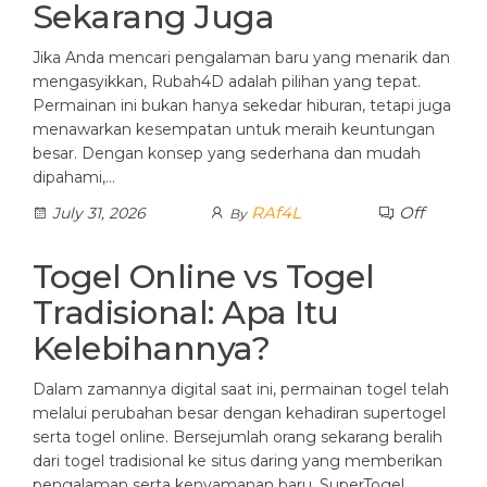
Sekarang Juga
Jika Anda mencari pengalaman baru yang menarik dan
mengasyikkan, Rubah4D adalah pilihan yang tepat.
Permainan ini bukan hanya sekedar hiburan, tetapi juga
menawarkan kesempatan untuk meraih keuntungan
besar. Dengan konsep yang sederhana dan mudah
dipahami,…
RAf4L
Off
July 31, 2026
By
Togel Online vs Togel
Tradisional: Apa Itu
Kelebihannya?
Dalam zamannya digital saat ini, permainan togel telah
melalui perubahan besar dengan kehadiran supertogel
serta togel online. Bersejumlah orang sekarang beralih
dari togel tradisional ke situs daring yang memberikan
pengalaman serta kenyamanan baru. SuperTogel