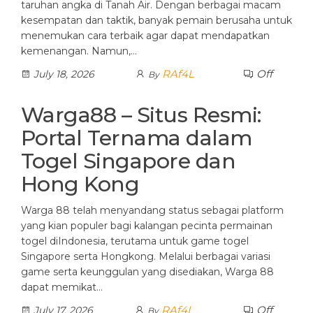
taruhan angka di Tanah Air. Dengan berbagai macam
kesempatan dan taktik, banyak pemain berusaha untuk
menemukan cara terbaik agar dapat mendapatkan
kemenangan. Namun,…
RAf4L
Off
July 18, 2026
By
Warga88 – Situs Resmi:
Portal Ternama dalam
Togel Singapore dan
Hong Kong
Warga 88 telah menyandang status sebagai platform
yang kian populer bagi kalangan pecinta permainan
togel diIndonesia, terutama untuk game togel
Singapore serta Hongkong. Melalui berbagai variasi
game serta keunggulan yang disediakan, Warga 88
dapat memikat…
RAf4L
Off
July 17, 2026
By