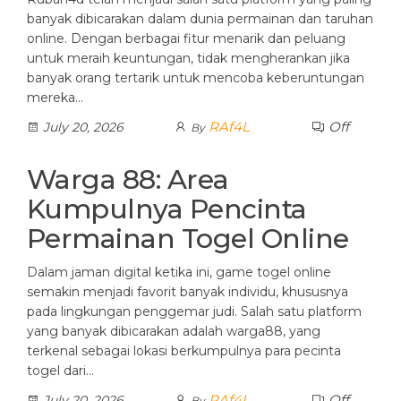
banyak dibicarakan dalam dunia permainan dan taruhan
online. Dengan berbagai fitur menarik dan peluang
untuk meraih keuntungan, tidak mengherankan jika
banyak orang tertarik untuk mencoba keberuntungan
mereka…
RAf4L
Off
July 20, 2026
By
Warga 88: Area
Kumpulnya Pencinta
Permainan Togel Online
Dalam jaman digital ketika ini, game togel online
semakin menjadi favorit banyak individu, khususnya
pada lingkungan penggemar judi. Salah satu platform
yang banyak dibicarakan adalah warga88, yang
terkenal sebagai lokasi berkumpulnya para pecinta
togel dari…
RAf4L
Off
July 20, 2026
By