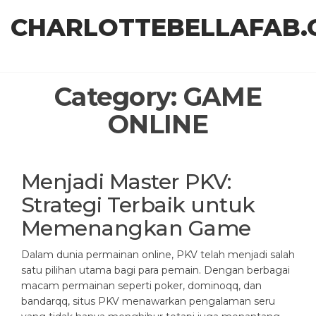
Skip
CHARLOTTEBELLAFAB.
to
the
content
Category:
GAME
ONLINE
Menjadi Master PKV:
Strategi Terbaik untuk
Memenangkan Game
Dalam dunia permainan online, PKV telah menjadi salah
satu pilihan utama bagi para pemain. Dengan berbagai
macam permainan seperti poker, dominoqq, dan
bandarqq, situs PKV menawarkan pengalaman seru