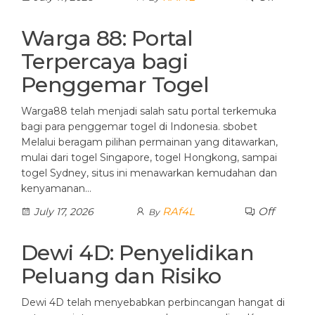
Warga 88: Portal
Terpercaya bagi
Penggemar Togel
Warga88 telah menjadi salah satu portal terkemuka
bagi para penggemar togel di Indonesia. sbobet
Melalui beragam pilihan permainan yang ditawarkan,
mulai dari togel Singapore, togel Hongkong, sampai
togel Sydney, situs ini menawarkan kemudahan dan
kenyamanan…
RAf4L
Off
July 17, 2026
By
Dewi 4D: Penyelidikan
Peluang dan Risiko
Dewi 4D telah menyebabkan perbincangan hangat di