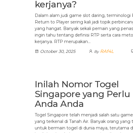
kerjanya?
Dalam alam judi game slot daring, terminologi
Return to Player sering kali jadi topik perbinca
yang hangat. Banyak sekali pemain yang penas
ingin tahu tentang definisi RTP serta cara met
kerjanya. RTP merupakan…
RAf4L
October 30, 2025
By
Inilah Nomor Togel
Singapore yang Perlu
Anda Anda
Togel Singapore telah menjadi salah satu game 
yang terkenal di Tanah Air. Banyak orang yang t
untuk bermain togel di dunia maya, terutama 