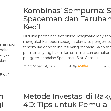
Kombinasi Sempurna: S
Spaceman dan Taruha
Kecil
Di dunia permainan slot online, Pragmatic Play se
mengukuhkan posisi sebagai salah satu pengemb
inan judi
terkemuka dengan inovasi yang menarik. Salah sa
aneka
permainan yang belum lama ini mencuri perhatian
banyak
penggemar adalah Spaceman Slot. Game ini…
dalam
RAf4L
O
October 24, 2025
By
Off
m
Metode Investasi di Rak
i
4D: Tips untuk Pemula