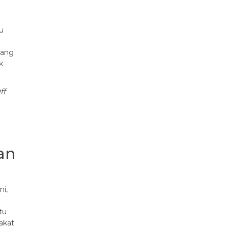
u
yang
k
ff
an
ni,
tu
akat