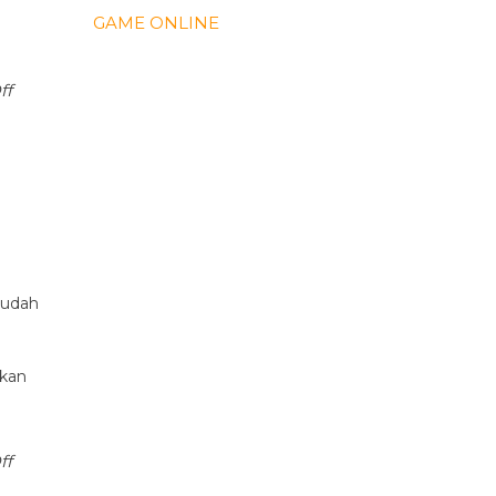
GAME ONLINE
ff
sudah
tkan
ff