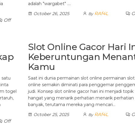
ia
adalah "wargabet" .…
RAf4L
O
October 26, 2025
By
Off
Slot Online Gacor Hari In
kap
Keberuntungan Menant
Kamu
 satu
Saat ini dunia permainan slot online permainan slot
inta
online semakin diminati para penggemar pengge
rm togel
judi. Konsep slot online gacor hari ini menjadi topik
taruh,
hangat yang menarik perhatian menarik perhatian
a
banyak, terutama mereka yang mencari…
RAf4L
O
October 25, 2025
By
Off