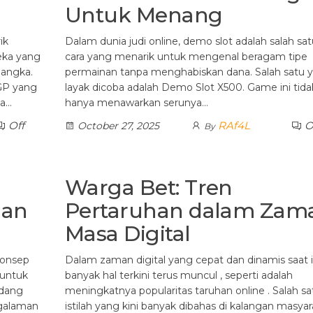
Untuk Menang
ik
Dalam dunia judi online, demo slot adalah salah sat
eka yang
cara yang menarik untuk mengenal beragam tipe
 angka.
permainan tanpa menghabiskan dana. Salah satu 
SGP yang
layak dicoba adalah Demo Slot X500. Game ini tida
ya…
hanya menawarkan serunya…
Off
RAf4L
O
October 27, 2025
By
Warga Bet: Tren
gan
Pertaruhan dalam Zam
Masa Digital
konsep
Dalam zaman digital yang cepat dan dinamis saat i
 untuk
banyak hal terkini terus muncul , seperti adalah
edang
meningkatnya popularitas taruhan online . Salah sa
ngalaman
istilah yang kini banyak dibahas di kalangan masyar