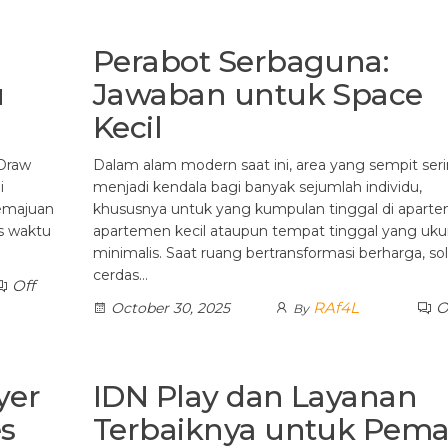
Perabot Serbaguna:
u
Jawaban untuk Space
Kecil
 Draw
Dalam alam modern saat ini, area yang sempit ser
i
menjadi kendala bagi banyak sejumlah individu,
kemajuan
khususnya untuk yang kumpulan tinggal di apart
s waktu
apartemen kecil ataupun tempat tinggal yang uku
minimalis. Saat ruang bertransformasi berharga, sol
cerdas…
Off
RAf4L
O
October 30, 2025
By
yer
IDN Play dan Layanan
es
Terbaiknya untuk Pema