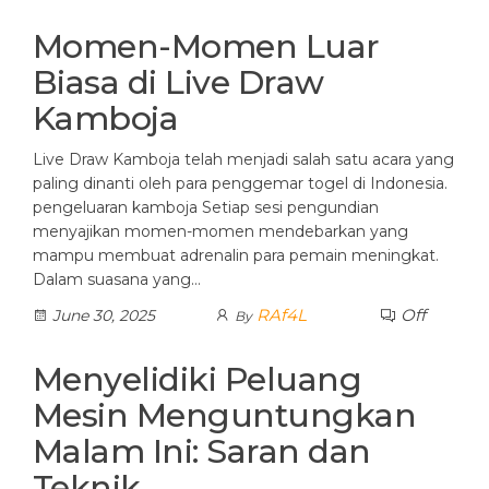
Momen-Momen Luar
Biasa di Live Draw
Kamboja
Live Draw Kamboja telah menjadi salah satu acara yang
paling dinanti oleh para penggemar togel di Indonesia.
pengeluaran kamboja Setiap sesi pengundian
menyajikan momen-momen mendebarkan yang
mampu membuat adrenalin para pemain meningkat.
Dalam suasana yang…
RAf4L
Off
June 30, 2025
By
Menyelidiki Peluang
Mesin Menguntungkan
Malam Ini: Saran dan
Teknik