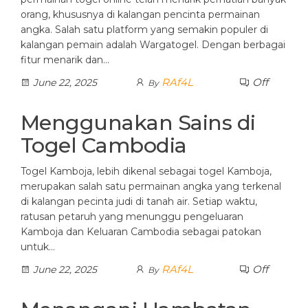
orang, khususnya di kalangan pencinta permainan
angka. Salah satu platform yang semakin populer di
kalangan pemain adalah Wargatogel. Dengan berbagai
fitur menarik dan…
RAf4L
Off
June 22, 2025
By
Menggunakan Sains di
Togel Cambodia
Togel Kamboja, lebih dikenal sebagai togel Kamboja,
merupakan salah satu permainan angka yang terkenal
di kalangan pecinta judi di tanah air. Setiap waktu,
ratusan petaruh yang menunggu pengeluaran
Kamboja dan Keluaran Cambodia sebagai patokan
untuk…
RAf4L
Off
June 22, 2025
By