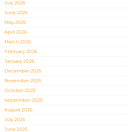
July 2026
June 2026
May 2026
April 2026
March 2026
February 2026
January 2026
December 2025
November 2025
October 2025
September 2025
August 2025
July 2025
June 2025