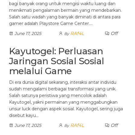
bagi banyak orang untuk mengisi waktu luang dan
menikmati pengalaman bermain yang mendebarkan.
Salah satu wadah yang banyak diminati di antara para
gamer adalah Playstore Game Center.…
RAf4L
Off
June 17, 2025
By
Kayutogel: Perluasan
Jaringan Sosial Sosial
melalui Game
Di era dunia digital sekarang, interaksi antar individu
sudah mengalami berbagai transformasi yang unik.
Salah satunya peristiwa yang mencolok adalah
Kayutogel, yakni permainan yang menggabungkan
unsur luck dengan aspek sosial. Kayutogel, sering juga
disebut kayu…
RAf4L
Off
June 17, 2025
By