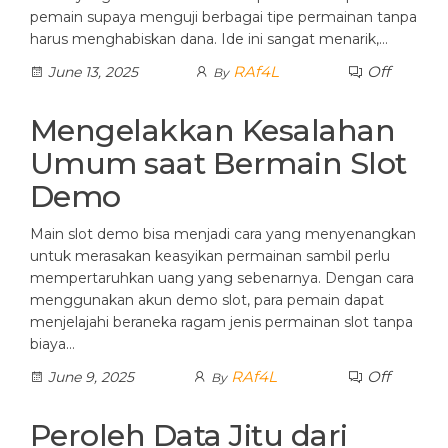
pemain supaya menguji berbagai tipe permainan tanpa
harus menghabiskan dana. Ide ini sangat menarik,…
RAf4L
Off
June 13, 2025
By
Mengelakkan Kesalahan
Umum saat Bermain Slot
Demo
Main slot demo bisa menjadi cara yang menyenangkan
untuk merasakan keasyikan permainan sambil perlu
mempertaruhkan uang yang sebenarnya. Dengan cara
menggunakan akun demo slot, para pemain dapat
menjelajahi beraneka ragam jenis permainan slot tanpa
biaya…
RAf4L
Off
June 9, 2025
By
Peroleh Data Jitu dari