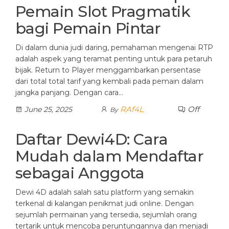
Pemain Slot Pragmatik
bagi Pemain Pintar
Di dalam dunia judi daring, pemahaman mengenai RTP
adalah aspek yang teramat penting untuk para petaruh
bijak. Return to Player menggambarkan persentase
dari total total tarif yang kembali pada pemain dalam
jangka panjang. Dengan cara…
RAf4L
Off
June 25, 2025
By
Daftar Dewi4D: Cara
Mudah dalam Mendaftar
sebagai Anggota
Dewi 4D adalah salah satu platform yang semakin
terkenal di kalangan penikmat judi online. Dengan
sejumlah permainan yang tersedia, sejumlah orang
tertarik untuk mencoba peruntungannya dan menjadi