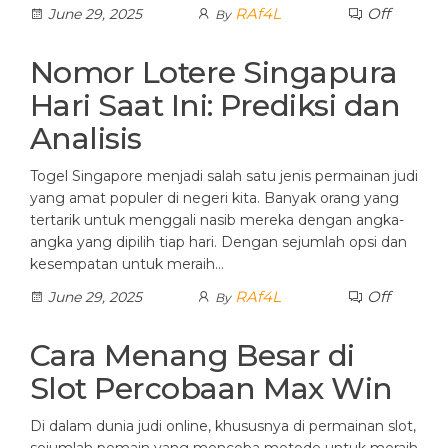
RAf4L
Off
June 29, 2025
By
Nomor Lotere Singapura
Hari Saat Ini: Prediksi dan
Analisis
Togel Singapore menjadi salah satu jenis permainan judi
yang amat populer di negeri kita. Banyak orang yang
tertarik untuk menggali nasib mereka dengan angka-
angka yang dipilih tiap hari. Dengan sejumlah opsi dan
kesempatan untuk meraih…
RAf4L
Off
June 29, 2025
By
Cara Menang Besar di
Slot Percobaan Max Win
Di dalam dunia judi online, khususnya di permainan slot,