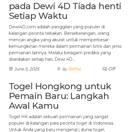
pada Dewi 4D Tiada henti
Setiap Waktu
Dewi4D.com adalah panggilan yang populer di
kalangan pecinta tebakan. Berseberangan, orang
mencari angka yang akurat untuk memperbesar
kemungkinan mereka dalam permainan lotre dan jenis
permainan lainnya. Melalui beragam prediksi yang
disediakan setiap hari, Dewi 4D…
RAf4L
Off
June 5, 2025
By
Togel Hongkong untuk
Pemain Baru: Langkah
Awal Kamu
Togel HK adalah sebuah permainan yang sangat
populer di kalangan para pecinta togel di Indonesia.
Untuk Anda yang baru mengenal j dunia togel,