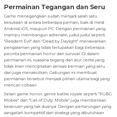
Permainan Tegangan dan Seru
Game menegangkan sudah menjadi salah satu
kesukaan di antara beberapa pemain, baik di medi
Android, iOS, maupun PC. Dengan permainan yang
mampu membangun adrenalin, judul-judul seperti
"Resident Evil" dan "Dead by Daylight" menawarkan
pengalaman yang tidak terlupakan bagi beberapa
pecinta permainan horror dan survival. Di dalam
permainan ini, suasana tegang dan alur cerita yang
tidak linier menciptakan sensasi bermain yang seru
dan juga menakutkan. Gabungan ini membuat
permainan tersebut menjadi pilihan utama bagi yang
mencari cobaan.
Selain game horror, genre battle royale seperti "PUBG
Mobile" dan "Call of Duty: Mobile" juga memberikan
keseruan yang tak duanya. Dengan pertarungan yang
sangatlah kompetitif dan strategi yang dibutuhkan