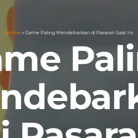
Home
»
Game Paling Mendebarkan di Pasaran Saat Ini
me Pal
ndebar
i Pasar