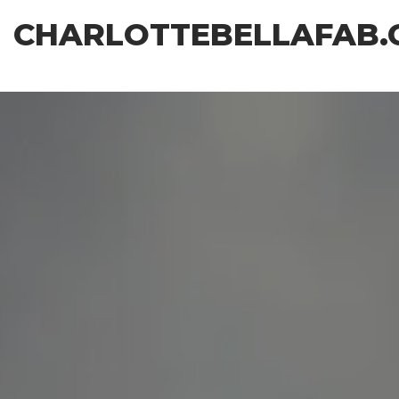
Skip
CHARLOTTEBELLAFAB.
to
the
content