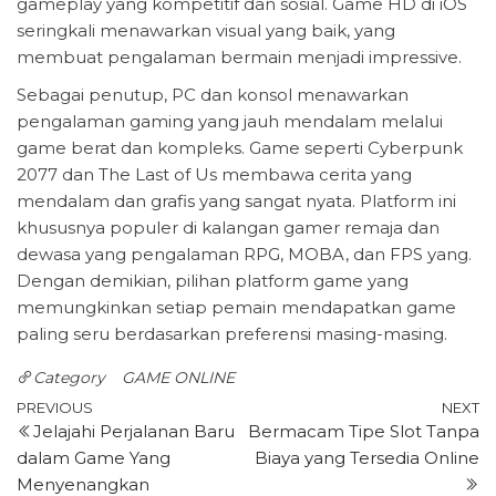
gameplay yang kompetitif dan sosial. Game HD di iOS
seringkali menawarkan visual yang baik, yang
membuat pengalaman bermain menjadi impressive.
Sebagai penutup, PC dan konsol menawarkan
pengalaman gaming yang jauh mendalam melalui
game berat dan kompleks. Game seperti Cyberpunk
2077 dan The Last of Us membawa cerita yang
mendalam dan grafis yang sangat nyata. Platform ini
khususnya populer di kalangan gamer remaja dan
dewasa yang pengalaman RPG, MOBA, dan FPS yang.
Dengan demikian, pilihan platform game yang
memungkinkan setiap pemain mendapatkan game
paling seru berdasarkan preferensi masing-masing.
Category
GAME ONLINE
Post
Previous
N
PREVIOUS
NEXT
Jelajahi Perjalanan Baru
Bermacam Tipe Slot Tanpa
Post
P
navigation
dalam Game Yang
Biaya yang Tersedia Online
Menyenangkan