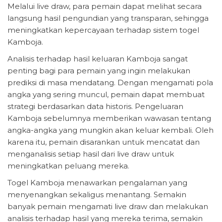
Melalui live draw, para pemain dapat melihat secara
langsung hasil pengundian yang transparan, sehingga
meningkatkan kepercayaan terhadap sistem togel
Kamboja.
Analisis terhadap hasil keluaran Kamboja sangat
penting bagi para pemain yang ingin melakukan
prediksi di masa mendatang. Dengan mengamati pola
angka yang sering muncul, pemain dapat membuat
strategi berdasarkan data historis. Pengeluaran
Kamboja sebelumnya memberikan wawasan tentang
angka-angka yang mungkin akan keluar kembali. Oleh
karena itu, pemain disarankan untuk mencatat dan
menganalisis setiap hasil dari live draw untuk
meningkatkan peluang mereka.
Togel Kamboja menawarkan pengalaman yang
menyenangkan sekaligus menantang. Semakin
banyak pemain mengamati live draw dan melakukan
analisis terhadap hasil yang mereka terima, semakin