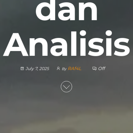
dan
Analisis
RAf4L
Off
July 7, 2025
By