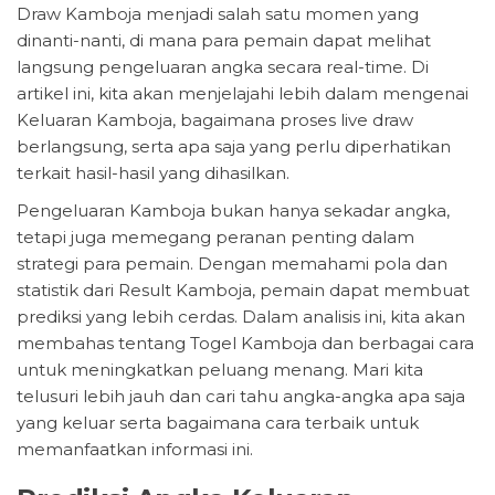
Draw Kamboja menjadi salah satu momen yang
dinanti-nanti, di mana para pemain dapat melihat
langsung pengeluaran angka secara real-time. Di
artikel ini, kita akan menjelajahi lebih dalam mengenai
Keluaran Kamboja, bagaimana proses live draw
berlangsung, serta apa saja yang perlu diperhatikan
terkait hasil-hasil yang dihasilkan.
Pengeluaran Kamboja bukan hanya sekadar angka,
tetapi juga memegang peranan penting dalam
strategi para pemain. Dengan memahami pola dan
statistik dari Result Kamboja, pemain dapat membuat
prediksi yang lebih cerdas. Dalam analisis ini, kita akan
membahas tentang Togel Kamboja dan berbagai cara
untuk meningkatkan peluang menang. Mari kita
telusuri lebih jauh dan cari tahu angka-angka apa saja
yang keluar serta bagaimana cara terbaik untuk
memanfaatkan informasi ini.