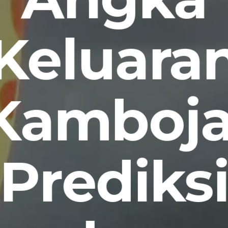
Keluara
Kamboja
Prediks