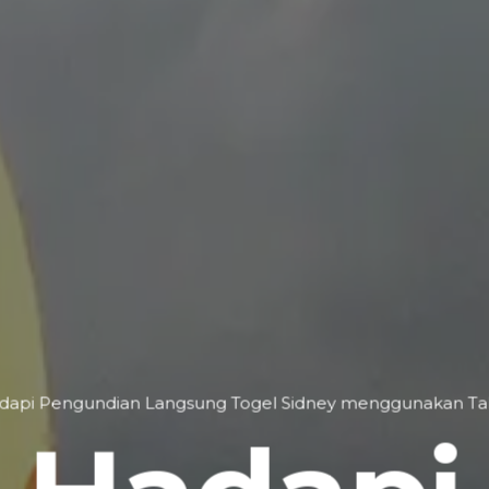
dapi Pengundian Langsung Togel Sidney menggunakan T