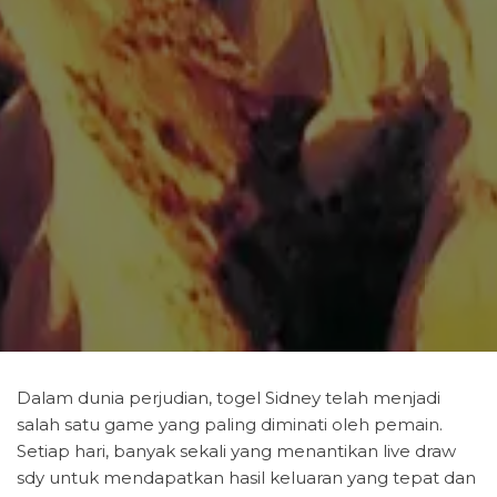
Dalam dunia perjudian, togel Sidney telah menjadi
salah satu game yang paling diminati oleh pemain.
Setiap hari, banyak sekali yang menantikan live draw
sdy untuk mendapatkan hasil keluaran yang tepat dan