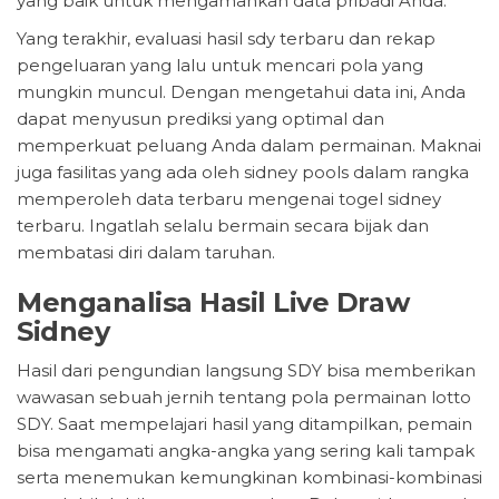
yang baik untuk mengamankan data pribadi Anda.
Yang terakhir, evaluasi hasil sdy terbaru dan rekap
pengeluaran yang lalu untuk mencari pola yang
mungkin muncul. Dengan mengetahui data ini, Anda
dapat menyusun prediksi yang optimal dan
memperkuat peluang Anda dalam permainan. Maknai
juga fasilitas yang ada oleh sidney pools dalam rangka
memperoleh data terbaru mengenai togel sidney
terbaru. Ingatlah selalu bermain secara bijak dan
membatasi diri dalam taruhan.
Menganalisa Hasil Live Draw
Sidney
Hasil dari pengundian langsung SDY bisa memberikan
wawasan sebuah jernih tentang pola permainan lotto
SDY. Saat mempelajari hasil yang ditampilkan, pemain
bisa mengamati angka-angka yang sering kali tampak
serta menemukan kemungkinan kombinasi-kombinasi