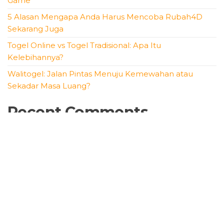
Game
5 Alasan Mengapa Anda Harus Mencoba Rubah4D
Sekarang Juga
Togel Online vs Togel Tradisional: Apa Itu
Kelebihannya?
Walitogel: Jalan Pintas Menuju Kemewahan atau
Sekadar Masa Luang?
Recent Comments
No comments to show.
Archives
August 2026
July 2026
June 2026