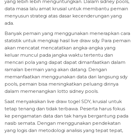
yang lebih lebih menguntungkan. Dalam sidney pools,
data masa lalu amat krusial untuk membantu pemain
menyusun strategi atas dasar kecenderungan yang
ada.
Banyak pemain yang menggunakan menerapkan cara
statistik untuk mengkaji hasil live draw sdy. Para pemain
akan mencatat mencatatkan angka-angka yang
keluar muncul pada jangka waktu tertentu dan
mencari pola yang dapat dapat dimanfaatkan dalam
ramalan bermain yang akan datang. Dengan
memanfaatkan menggunakan data dari langsung sdy
pools, pemain bisa meningkatkan peluang dirinya
dalam memenangkan lotto sidney pools.
Saat menyaksikan live draw togel SDY, krusial untuk
tetap tenang dan tidak terbawa. Peserta harus fokus
ke pengamatan data dan tak hanya bergantung pada
nasib semata. Dengan menggunakan pendekatan
yang logis dan metodologi analisis yang tepat tepat,