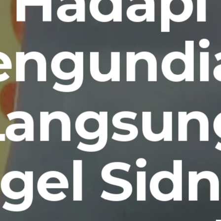
Hadapi
engundi
Langsun
gel Sid