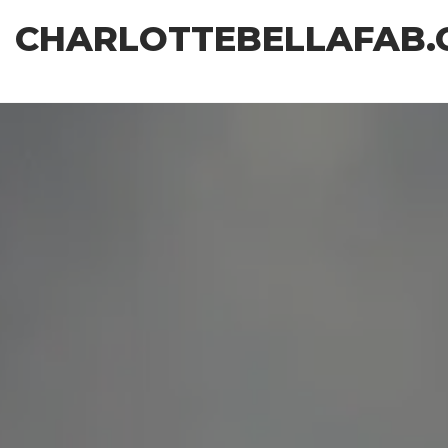
Skip
CHARLOTTEBELLAFAB.
to
the
content