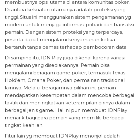
membuatnya opsi utama di antara komunitas poker.
Di antara kekuatan utamanya adalah proteksi yang
tinggi. Situs ini menggunakan sistem pengamanan yg
modern untuk menjaga informasi pribadi dan transaksi
pemain. Dengan sistem proteksi yang terpercaya,
peserta dapat mengalami kenyamanan ketika
bertaruh tanpa cemas terhadap pembocoran data.
Di samping itu, IDN Play juga dikenal karena variasi
permainan yang disediakannya. Pemain bisa
mengalami beragam game poker, termasuk Texas
Hold’em, Omaha Poker, dan permainan tradisional
lainnya. Melalui beragamnya pilihan ini, pemain
mendapatkan kesempatan dalam mencoba berbagai
taktik dan meningkatkan keterampilan dirinya dalam
berbagai jenis game. Hal ini pun membuat IDNPlay
menarik bagi para pemain yang memiliki berbagai
tingkat keahlian.
Fitur lain yg membuat IDNPlay menonjol adalah