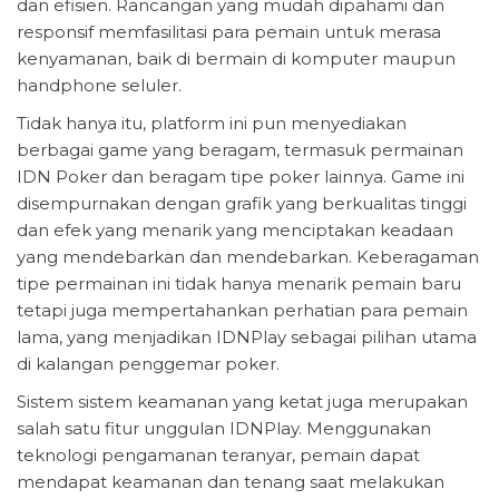
dan efisien. Rancangan yang mudah dipahami dan
responsif memfasilitasi para pemain untuk merasa
kenyamanan, baik di bermain di komputer maupun
handphone seluler.
Tidak hanya itu, platform ini pun menyediakan
berbagai game yang beragam, termasuk permainan
IDN Poker dan beragam tipe poker lainnya. Game ini
disempurnakan dengan grafik yang berkualitas tinggi
dan efek yang menarik yang menciptakan keadaan
yang mendebarkan dan mendebarkan. Keberagaman
tipe permainan ini tidak hanya menarik pemain baru
tetapi juga mempertahankan perhatian para pemain
lama, yang menjadikan IDNPlay sebagai pilihan utama
di kalangan penggemar poker.
Sistem sistem keamanan yang ketat juga merupakan
salah satu fitur unggulan IDNPlay. Menggunakan
teknologi pengamanan teranyar, pemain dapat
mendapat keamanan dan tenang saat melakukan