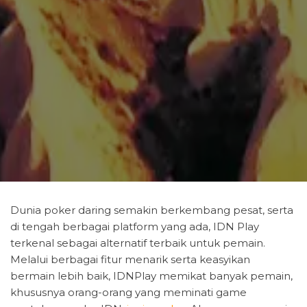
Dunia poker daring semakin berkembang pesat, serta
di tengah berbagai platform yang ada, IDN Play
terkenal sebagai alternatif terbaik untuk pemain.
Melalui berbagai fitur menarik serta keasyikan
bermain lebih baik, IDNPlay memikat banyak pemain,
khususnya orang-orang yang meminati game