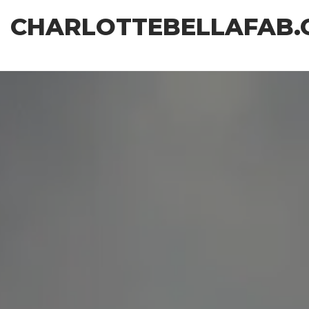
Skip
CHARLOTTEBELLAFAB.
to
the
content