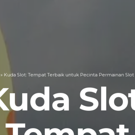
»
Kuda Slot: Tempat Terbaik untuk Pecinta Permainan Slot
Kuda Slot
Tempat