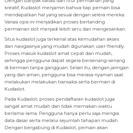
Dengan banyak variasi dan fitur permainan yang
kreatif, Kudaslot menjamin bahwa tiap pemain bisa
mendapatkan hal yang sesuai dengan selera mereka.
Variasi opsi ini menjadikan proses bertanding
permainan slot menjadi lebih seru dan mengesankan.
Situs kudaslot juga terkenal atas kemudahan akses
dan navigasinya yang mudah digunakan user-friendly.
Proses masuk kudaslot amat cepat dan mudah,
sehingga pengguna dapat segera bersenang-senang
di bermain tanpa gangguan. Selain itu, dengan jaringan
yang dan aman, pengguna bisa merasa nyaman saat
melakukan melakukan transaksi serta bermain di
Kudaslot.
Pada Kudaslot, proses pendaftaran kudaslot juga
sangat amat mudah dan tidak memakan waktu
berlama-lama. Pengguna hanya perlu saja mengisi
data dasar serta melalui sejumlah tahapan mudah.
Dengan bergabung di Kudaslot, pemain akan