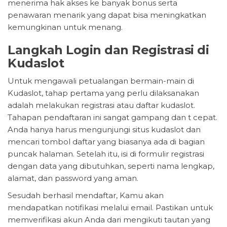
menerima hak akses ke banyak bonus serta
penawaran menarik yang dapat bisa meningkatkan
kemungkinan untuk menang.
Langkah Login dan Registrasi di
Kudaslot
Untuk mengawali petualangan bermain-main di
Kudaslot, tahap pertama yang perlu dilaksanakan
adalah melakukan registrasi atau daftar kudaslot.
Tahapan pendaftaran ini sangat gampang dan t cepat.
Anda hanya harus mengunjungi situs kudaslot dan
mencari tombol daftar yang biasanya ada di bagian
puncak halaman. Setelah itu, isi di formulir registrasi
dengan data yang dibutuhkan, seperti nama lengkap,
alamat, dan password yang aman.
Sesudah berhasil mendaftar, Kamu akan
mendapatkan notifikasi melalui email. Pastikan untuk
memverifikasi akun Anda dari mengikuti tautan yang