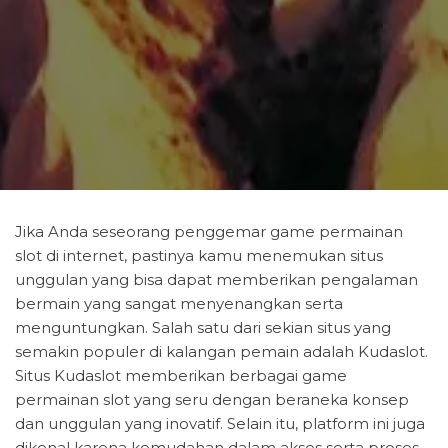
Jika Anda seseorang penggemar game permainan
slot di internet, pastinya kamu menemukan situs
unggulan yang bisa dapat memberikan pengalaman
bermain yang sangat menyenangkan serta
menguntungkan. Salah satu dari sekian situs yang
semakin populer di kalangan pemain adalah Kudaslot.
Situs Kudaslot memberikan berbagai game
permainan slot yang seru dengan beraneka konsep
dan unggulan yang inovatif. Selain itu, platform ini juga
dikenal karena kemudahan dalam akses serta proses