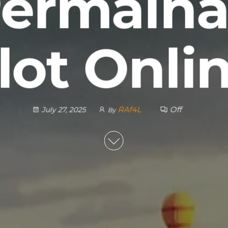
ermain
lot Onli
RAf4L
Off
July 27, 2025
By