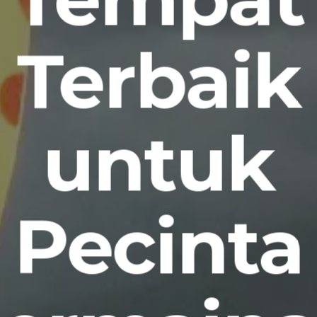
Terbaik
untuk
Pecinta