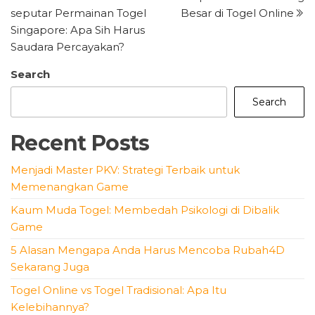
navigation
seputar Permainan Togel
Besar di Togel Online
Singapore: Apa Sih Harus
Saudara Percayakan?
Search
Search
Recent Posts
Menjadi Master PKV: Strategi Terbaik untuk
Memenangkan Game
Kaum Muda Togel: Membedah Psikologi di Dibalik
Game
5 Alasan Mengapa Anda Harus Mencoba Rubah4D
Sekarang Juga
Togel Online vs Togel Tradisional: Apa Itu
Kelebihannya?