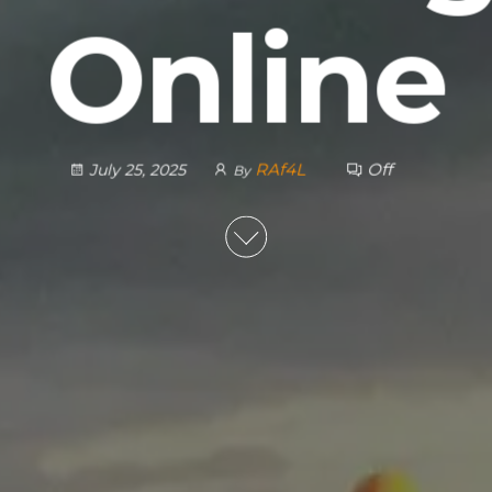
Online
RAf4L
Off
July 25, 2025
By