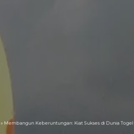
»
Membangun Keberuntungan: Kiat Sukses di Dunia Togel