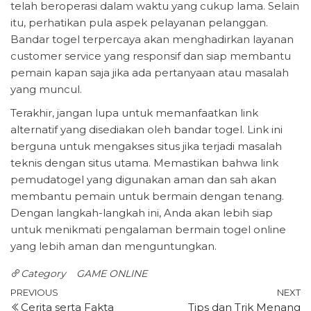
telah beroperasi dalam waktu yang cukup lama. Selain
itu, perhatikan pula aspek pelayanan pelanggan.
Bandar togel terpercaya akan menghadirkan layanan
customer service yang responsif dan siap membantu
pemain kapan saja jika ada pertanyaan atau masalah
yang muncul.
Terakhir, jangan lupa untuk memanfaatkan link
alternatif yang disediakan oleh bandar togel. Link ini
berguna untuk mengakses situs jika terjadi masalah
teknis dengan situs utama. Memastikan bahwa link
pemudatogel yang digunakan aman dan sah akan
membantu pemain untuk bermain dengan tenang.
Dengan langkah-langkah ini, Anda akan lebih siap
untuk menikmati pengalaman bermain togel online
yang lebih aman dan menguntungkan.
Category
GAME ONLINE
Post
Previous
N
PREVIOUS
NEXT
Cerita serta Fakta
Tips dan Trik Menang
Post
P