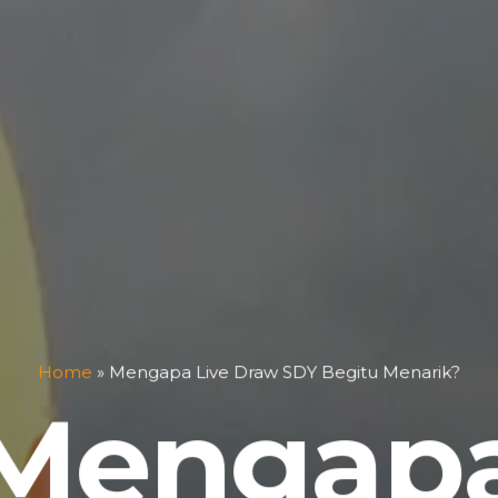
Home
»
Mengapa Live Draw SDY Begitu Menarik?
Mengap