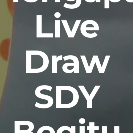
Live
Draw
SDY
Begitu