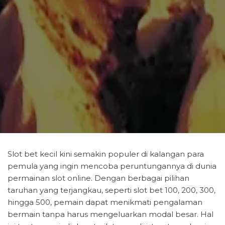
Slot bet kecil kini semakin populer di kalangan para
pemula yang ingin mencoba peruntungannya di dunia
permainan slot online. Dengan berbagai pilihan
taruhan yang terjangkau, seperti slot bet 100, 200, 300,
hingga 500, pemain dapat menikmati pengalaman
bermain tanpa harus mengeluarkan modal besar. Hal