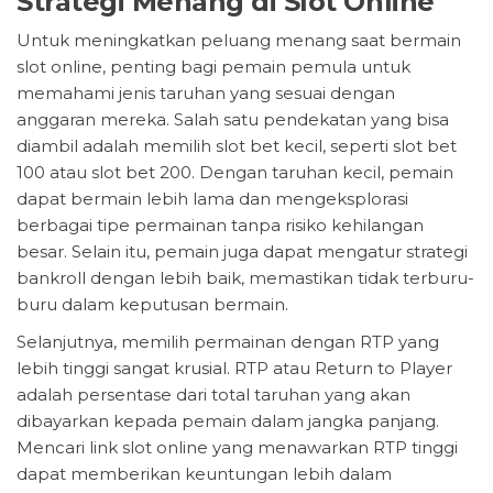
Strategi Menang di Slot Online
Untuk meningkatkan peluang menang saat bermain
slot online, penting bagi pemain pemula untuk
memahami jenis taruhan yang sesuai dengan
anggaran mereka. Salah satu pendekatan yang bisa
diambil adalah memilih slot bet kecil, seperti slot bet
100 atau slot bet 200. Dengan taruhan kecil, pemain
dapat bermain lebih lama dan mengeksplorasi
berbagai tipe permainan tanpa risiko kehilangan
besar. Selain itu, pemain juga dapat mengatur strategi
bankroll dengan lebih baik, memastikan tidak terburu-
buru dalam keputusan bermain.
Selanjutnya, memilih permainan dengan RTP yang
lebih tinggi sangat krusial. RTP atau Return to Player
adalah persentase dari total taruhan yang akan
dibayarkan kepada pemain dalam jangka panjang.
Mencari link slot online yang menawarkan RTP tinggi
dapat memberikan keuntungan lebih dalam