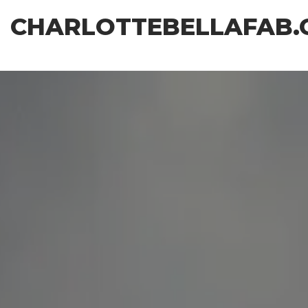
Skip
CHARLOTTEBELLAFAB.
to
the
content