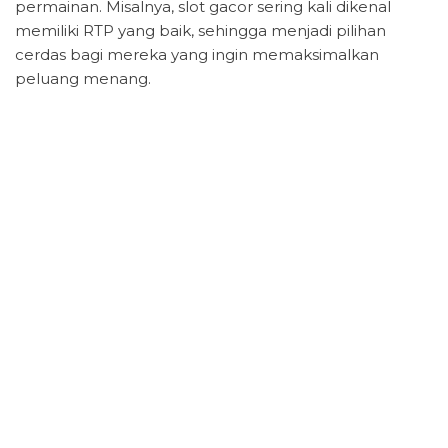
permainan. Misalnya, slot gacor sering kali dikenal
memiliki RTP yang baik, sehingga menjadi pilihan
cerdas bagi mereka yang ingin memaksimalkan
peluang menang.
Terakhir, tidak ada salahnya menggunakan metode
pembayaran yang memudahkan, seperti slot qris, slot
dana, atau slot ovo. Metode ini tidak hanya aman,
tetapi juga cepat dan efisien dalam melakukan
deposit dan penarikan. Dengan memahami dan
memanfaatkan aspek-aspek ini, pemula dapat
memiliki pengalaman bermain slot yang lebih
menyenangkan dan menguntungkan.
Tips Memilih Slot yang Tepat
Dalam memilih slot yang tepat, pertama-tama
perhatikan ukuran taruhan yang sesuai dengan
anggaran Anda. Untuk pemula, slot bet kecil seperti
slot bet 100 atau slot bet 200 adalah pilihan yang