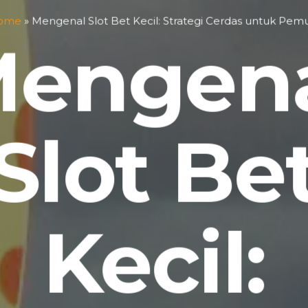
ome
»
Mengenal Slot Bet Kecil: Strategi Cerdas untuk Pem
engen
Slot Be
Kecil: