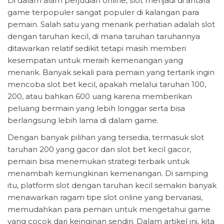
Di dalam alam perjudian online, slot menjadi di antara
game terpopuler sangat populer di kalangan para
pemain. Salah satu yang menarik perhatian adalah slot
dengan taruhan kecil, di mana taruhan taruhannya
ditawarkan relatif sedikit tetapi masih memberi
kesempatan untuk meraih kemenangan yang
menarik. Banyak sekali para pemain yang tertarik ingin
mencoba slot bet kecil, apakah melalui taruhan 100,
200, atau bahkan 600 uang karena memberikan
peluang bermain yang lebih longgar serta bisa
berlangsung lebih lama di dalam game.
Dengan banyak pilihan yang tersedia, termasuk slot
taruhan 200 yang gacor dan slot bet kecil gacor,
pemain bisa menemukan strategi terbaik untuk
menambah kemungkinan kemenangan. Di samping
itu, platform slot dengan taruhan kecil semakin banyak
menawarkan ragam tipe slot online yang bervariasi,
memudahkan para pemain untuk mengetahui game
yang cocok dari keinginan sendiri. Dalam artikel ini, kita