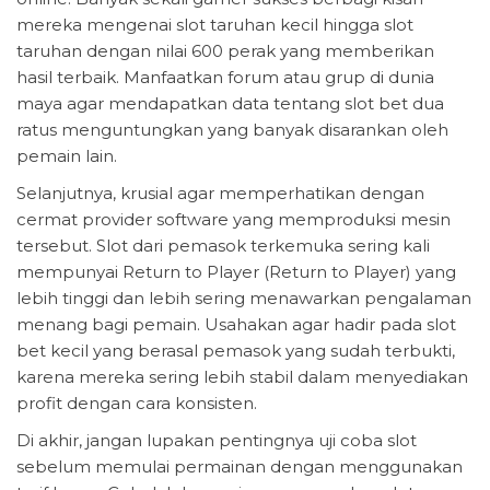
mereka mengenai slot taruhan kecil hingga slot
taruhan dengan nilai 600 perak yang memberikan
hasil terbaik. Manfaatkan forum atau grup di dunia
maya agar mendapatkan data tentang slot bet dua
ratus menguntungkan yang banyak disarankan oleh
pemain lain.
Selanjutnya, krusial agar memperhatikan dengan
cermat provider software yang memproduksi mesin
tersebut. Slot dari pemasok terkemuka sering kali
mempunyai Return to Player (Return to Player) yang
lebih tinggi dan lebih sering menawarkan pengalaman
menang bagi pemain. Usahakan agar hadir pada slot
bet kecil yang berasal pemasok yang sudah terbukti,
karena mereka sering lebih stabil dalam menyediakan
profit dengan cara konsisten.
Di akhir, jangan lupakan pentingnya uji coba slot
sebelum memulai permainan dengan menggunakan