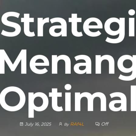
Strateg
Menan
Optima
RAf4L
Off
July 16, 2025
By