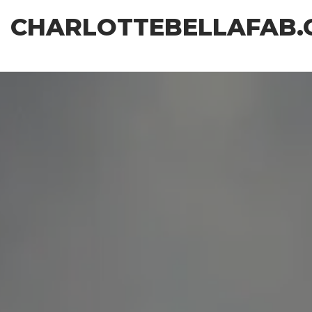
Skip
CHARLOTTEBELLAFAB.
to
the
content