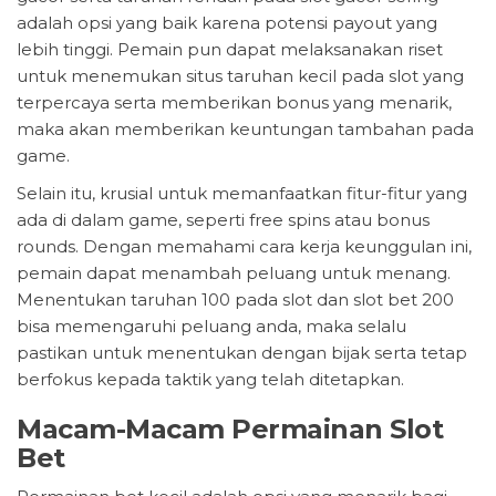
adalah opsi yang baik karena potensi payout yang
lebih tinggi. Pemain pun dapat melaksanakan riset
untuk menemukan situs taruhan kecil pada slot yang
terpercaya serta memberikan bonus yang menarik,
maka akan memberikan keuntungan tambahan pada
game.
Selain itu, krusial untuk memanfaatkan fitur-fitur yang
ada di dalam game, seperti free spins atau bonus
rounds. Dengan memahami cara kerja keunggulan ini,
pemain dapat menambah peluang untuk menang.
Menentukan taruhan 100 pada slot dan slot bet 200
bisa memengaruhi peluang anda, maka selalu
pastikan untuk menentukan dengan bijak serta tetap
berfokus kepada taktik yang telah ditetapkan.
Macam-Macam Permainan Slot
Bet