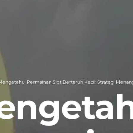
Mengetahui Permainan Slot Bertaruh Kecil: Strategi Menan
engetah