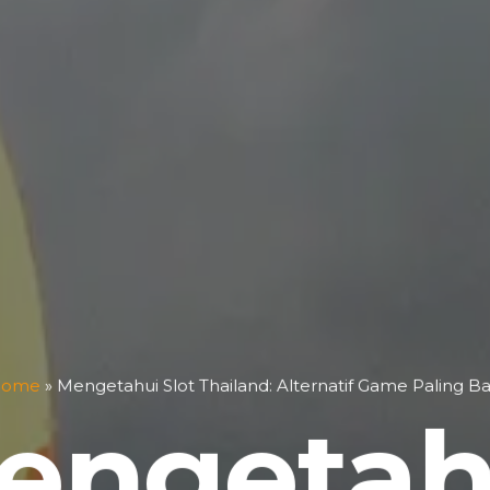
ome
»
Mengetahui Slot Thailand: Alternatif Game Paling Ba
engetah