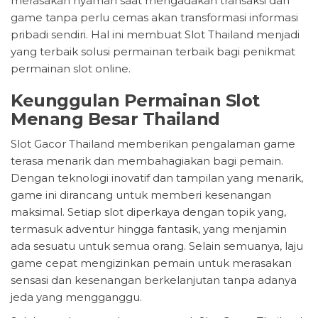
merasakan nyaman saat mengadakan transaksi dan
game tanpa perlu cemas akan transformasi informasi
pribadi sendiri. Hal ini membuat Slot Thailand menjadi
yang terbaik solusi permainan terbaik bagi penikmat
permainan slot online.
Keunggulan Permainan Slot
Menang Besar Thailand
Slot Gacor Thailand memberikan pengalaman game
terasa menarik dan membahagiakan bagi pemain.
Dengan teknologi inovatif dan tampilan yang menarik,
game ini dirancang untuk memberi kesenangan
maksimal. Setiap slot diperkaya dengan topik yang,
termasuk adventur hingga fantasik, yang menjamin
ada sesuatu untuk semua orang. Selain semuanya, laju
game cepat mengizinkan pemain untuk merasakan
sensasi dan kesenangan berkelanjutan tanpa adanya
jeda yang mengganggu.