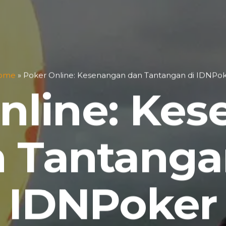
ome
»
Poker Online: Kesenangan dan Tantangan di IDNPo
nline: Ke
 Tantanga
IDNPoker