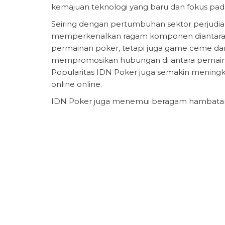
kemajuan teknologi yang baru dan fokus pada
Seiring dengan pertumbuhan sektor perjudia
memperkenalkan ragam komponen diantara
permainan poker, tetapi juga game ceme dan 
mempromosikan hubungan di antara pemain me
Popularitas IDN Poker juga semakin meningk
online online.
IDN Poker juga menemui beragam hambatan,
perjudian online. Walaupun begitu, platform
bahwa semua transaksi dan data pengguna di
marketing yang kuat dan produk yang terus upd
terus berubah.
Keunggulan Terbaik
IDN Poker menyediakan bermacam-macam k
menarik. Salah satu fitur kunci adalah ant
tampilan yang minimalis tetapi estetik, pe