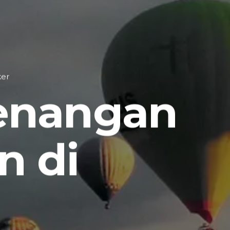
ker
senangan
n di