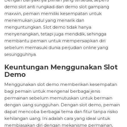
demo slot anti rungkad dan demo slot gampang
maxwin, pemain memiliki kesempatan untuk
menemukan judul yang menarik dan
menguntungkan. Slot demo tidak hanya
menyenangkan, tetapi juga mendidik, sehingga
membantu pemain untuk mempersiapkan diri
sebelum memasuki dunia perjudian online yang
sesungguhnya.
Keuntungan Menggunakan Slot
Demo
Menggunakan slot demo memberikan kesempatan
bagi pemain untuk mengenal berbagai jenis
permainan sebelum memutuskan untuk bermain
dengan uang sungguhan. Dengan slot demo, pemain
dapat mencoba berbagai tema dan fitur tanpa risiko
kehilangan uang. Ini adalah cara yang ideal untuk
membiasakan diri dengan mekanisme permainan,