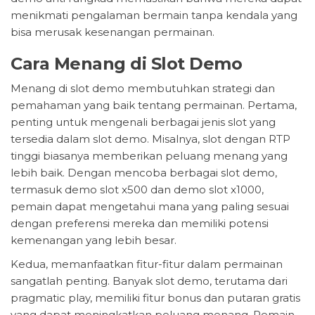
menikmati pengalaman bermain tanpa kendala yang
bisa merusak kesenangan permainan.
Cara Menang di Slot Demo
Menang di slot demo membutuhkan strategi dan
pemahaman yang baik tentang permainan. Pertama,
penting untuk mengenali berbagai jenis slot yang
tersedia dalam slot demo. Misalnya, slot dengan RTP
tinggi biasanya memberikan peluang menang yang
lebih baik. Dengan mencoba berbagai slot demo,
termasuk demo slot x500 dan demo slot x1000,
pemain dapat mengetahui mana yang paling sesuai
dengan preferensi mereka dan memiliki potensi
kemenangan yang lebih besar.
Kedua, memanfaatkan fitur-fitur dalam permainan
sangatlah penting. Banyak slot demo, terutama dari
pragmatic play, memiliki fitur bonus dan putaran gratis
yang dapat meningkatkan peluang menang. Pemain