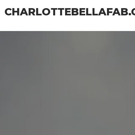
Skip
CHARLOTTEBELLAFAB.
to
the
content