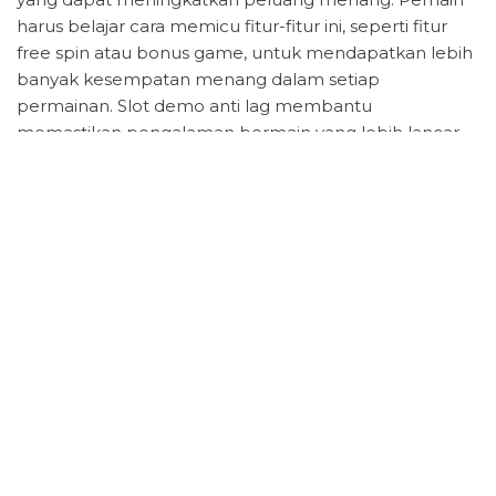
harus belajar cara memicu fitur-fitur ini, seperti fitur
free spin atau bonus game, untuk mendapatkan lebih
banyak kesempatan menang dalam setiap
permainan. Slot demo anti lag membantu
memastikan pengalaman bermain yang lebih lancar,
begitu juga dengan mekanisme yang membuat
permainan bisa dimainkan tanpa hambatan.
Terakhir, mengelola bankroll dengan bijak juga
menjadi kunci dalam memenangkan jackpot.
Disarankan untuk menentukan batas harian dan tidak
melampaui jumlah tersebut. Pemain dapat memakai
akun demo slot untuk berlatih dan menguji strategi
tanpa risiko. Dengan selalu bermain bijak dan
memanfaatkan semua sumber daya yang ada,
termasuk demo slot terbaru dan link slot demo yang
dapat dipercaya, peluang untuk meraih kemenangan
pun semakin besar.