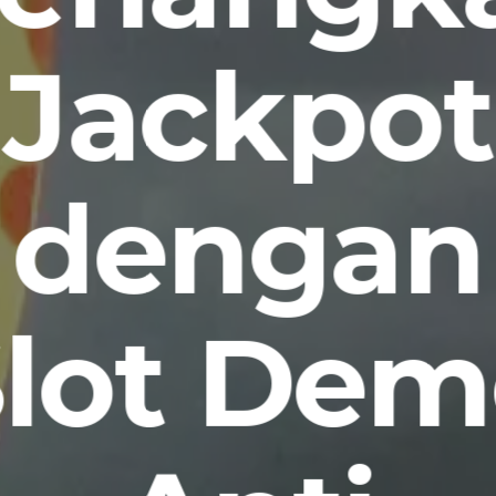
Jackpot
dengan
lot De