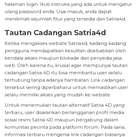
halaman login. Ikuti instruksi yang ada untuk mengatur
ulang password anda. Usai masuk, anda dapat
menikmati sejumlah fitur yang tersedia dari Satria4d.
Tautan Cadangan Satria4d
Ketika mengakses website Satria4d, kadang-kadang
pengguna mendapatkan kesulitan disebabkan oleh
kendala akses maupun blokade dari penyedia jasa
web. Oleh karena itu, krusial agar mempunyai tautan
cadangan Satria 4D itu bisa membantu user selalu
terhubung tanpa adanya hambatan. Link cadangan
tersebut sering diperbaharui untuk memastikan user
selalu memiliki akses yang mudah ke website.
Untuk menemukan tautan alternatif Satria 4D yang
terbaru, user disarankan berlangganan profil media
sosial resmi Satria 4D maupun bergabung dalam
komunitas pecinta pada platform forum. Pada sana,
informasi terbaru mengenai link cadangan biasanya