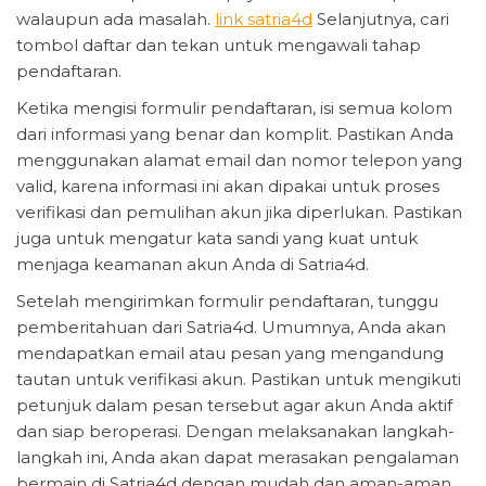
walaupun ada masalah.
link satria4d
Selanjutnya, cari
tombol daftar dan tekan untuk mengawali tahap
pendaftaran.
Ketika mengisi formulir pendaftaran, isi semua kolom
dari informasi yang benar dan komplit. Pastikan Anda
menggunakan alamat email dan nomor telepon yang
valid, karena informasi ini akan dipakai untuk proses
verifikasi dan pemulihan akun jika diperlukan. Pastikan
juga untuk mengatur kata sandi yang kuat untuk
menjaga keamanan akun Anda di Satria4d.
Setelah mengirimkan formulir pendaftaran, tunggu
pemberitahuan dari Satria4d. Umumnya, Anda akan
mendapatkan email atau pesan yang mengandung
tautan untuk verifikasi akun. Pastikan untuk mengikuti
petunjuk dalam pesan tersebut agar akun Anda aktif
dan siap beroperasi. Dengan melaksanakan langkah-
langkah ini, Anda akan dapat merasakan pengalaman
bermain di Satria4d dengan mudah dan aman-aman.