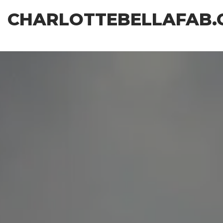
Skip
CHARLOTTEBELLAFAB.
to
the
content