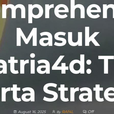
mprehen
Masuk
atria4d: T
rta Strat
RAf4L
Off
August 16, 2025
By