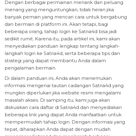
Dengan berbagai permainan menarik dan peluang
menang yang menguntungkan, tidak heran jika
banyak pemain yang mencari cara untuk bergabung
dan bermain di platform ini. Akan tetapi, bagi
beberapa orang, tahap login ke Satria4d bisa jadi
sedikit rumit. Karena itu, pada artikel ini, kami akan
menyediakan panduan lengkap tentang langkah-
langkah login ke Satria4d, serta beberapa tips dan
strategi yang dapat membantu Anda dalam
pengalaman bermain.
Di dalam panduan ini, Anda akan menemukan
informasi mengenai tautan cadangan Satria4d yang
mungkin diperlukan jika website resmi mengalami
masalah akses. Di samping itu, kami juga akan
diskusikan cara daftar di Satria4d dan menyediakan
beberapa link yang dapat Anda manfaatkan untuk
mempermudah tahap login. Dengan informasi yang
tepat, diharapkan Anda dapat dengan mudah