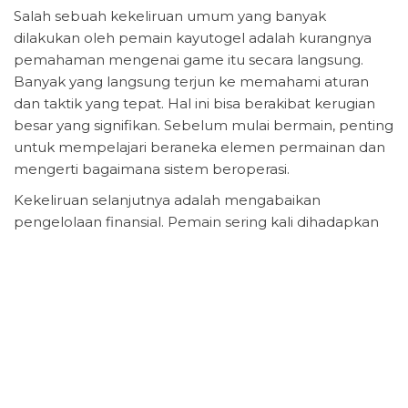
Salah sebuah kekeliruan umum yang banyak
dilakukan oleh pemain kayutogel adalah kurangnya
pemahaman mengenai game itu secara langsung.
Banyak yang langsung terjun ke memahami aturan
dan taktik yang tepat. Hal ini bisa berakibat kerugian
besar yang signifikan. Sebelum mulai bermain, penting
untuk mempelajari beraneka elemen permainan dan
mengerti bagaimana sistem beroperasi.
Kekeliruan selanjutnya adalah mengabaikan
pengelolaan finansial. Pemain sering kali dihadapkan
pada perasaan, sehingga memaksa mereka bertaruh
jauh banyak daripada yang direncanakan. Jika tidak
ada batasan dan rencana yang jelas, pemain berisiko
hilang semua dana yang. Menetapkan batas kerugian
dan keuntungan dapat membantu mengontrol game
dan membuat uli lebih menyenangkan.
Terakhir, banyak peserta kayutogel yang tidak
mencermati pola dan statistik game. Mengabaikan