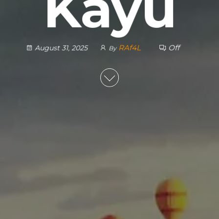
Kayu
RAf4L
Off
August 31, 2025
By