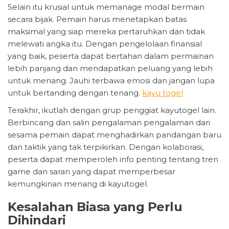
Selain itu krusial untuk memanage modal bermain
secara bijak. Pemain harus menetapkan batas
maksimal yang siap mereka pertaruhkan dan tidak
melewati angka itu. Dengan pengelolaan finansial
yang baik, peserta dapat bertahan dalam permainan
lebih panjang dan mendapatkan peluang yang lebih
untuk menang. Jauhi terbawa emosi dan jangan lupa
untuk bertanding dengan tenang.
kayu togel
Terakhir, ikutlah dengan grup penggiat kayutogel lain.
Berbincang dan salin pengalaman pengalaman dari
sesama pemain dapat menghadirkan pandangan baru
dan taktik yang tak terpikirkan. Dengan kolaborasi,
peserta dapat memperoleh info penting tentang tren
game dan saran yang dapat memperbesar
kemungkinan menang di kayutogel.
Kesalahan Biasa yang Perlu
Dihindari