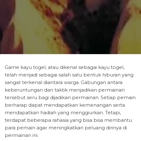
Game kayu togel, atau dikenal sebagai kayu togel,
telah menjadi sebagai salah satu bentuk hiburan yang
sangat terkenal diantara warga. Gabungan antara
keberuntungan dan taktik menjadikan permainan
tersebut seru bagi dijadikan permainan. Setiap pemain
berharap dapat mendapatkan kemenangan serta
mendapatkan hadiah yang menggiurkan. Tetapi,
terdapat beberapa rahasia yang bisa bisa membantu
para pemain agar meningkatkan peluang dirinya di
permainan ini.