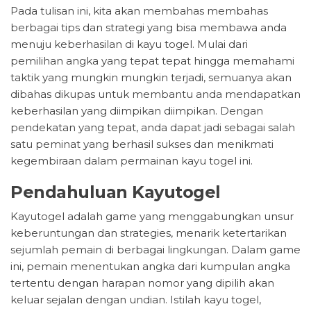
Pada tulisan ini, kita akan membahas membahas
berbagai tips dan strategi yang bisa membawa anda
menuju keberhasilan di kayu togel. Mulai dari
pemilihan angka yang tepat tepat hingga memahami
taktik yang mungkin mungkin terjadi, semuanya akan
dibahas dikupas untuk membantu anda mendapatkan
keberhasilan yang diimpikan diimpikan. Dengan
pendekatan yang tepat, anda dapat jadi sebagai salah
satu peminat yang berhasil sukses dan menikmati
kegembiraan dalam permainan kayu togel ini.
Pendahuluan Kayutogel
Kayutogel adalah game yang menggabungkan unsur
keberuntungan dan strategies, menarik ketertarikan
sejumlah pemain di berbagai lingkungan. Dalam game
ini, pemain menentukan angka dari kumpulan angka
tertentu dengan harapan nomor yang dipilih akan
keluar sejalan dengan undian. Istilah kayu togel,