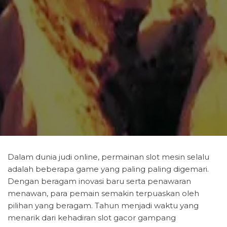
Dalam dunia judi online, permainan slot mesin selalu
adalah beberapa game yang paling paling digemari.
Dengan beragam inovasi baru serta penawaran
menawan, para pemain semakin terpuaskan oleh
pilihan yang beragam. Tahun menjadi waktu yang
menarik dari kehadiran slot gacor gampang