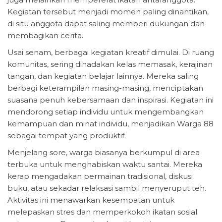
Kegiatan tersebut menjadi momen paling dinantikan,
di situ anggota dapat saling memberi dukungan dan
membagikan cerita.
Usai senam, berbagai kegiatan kreatif dimulai. Di ruang
komunitas, sering dihadakan kelas memasak, kerajinan
tangan, dan kegiatan belajar lainnya. Mereka saling
berbagi keterampilan masing-masing, menciptakan
suasana penuh kebersamaan dan inspirasi. Kegiatan ini
mendorong setiap individu untuk mengembangkan
kemampuan dan minat individu, menjadikan Warga 88
sebagai tempat yang produktif.
Menjelang sore, warga biasanya berkumpul di area
terbuka untuk menghabiskan waktu santai. Mereka
kerap mengadakan permainan tradisional, diskusi
buku, atau sekadar relaksasi sambil menyeruput teh.
Aktivitas ini menawarkan kesempatan untuk
melepaskan stres dan memperkokoh ikatan sosial