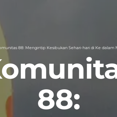
munitas 88: Mengintip Kesibukan Sehari-hari di Ke dalam 
omunit
88: