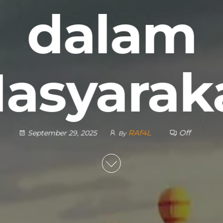
dalam
asyarak
RAf4L
Off
September 29, 2025
By