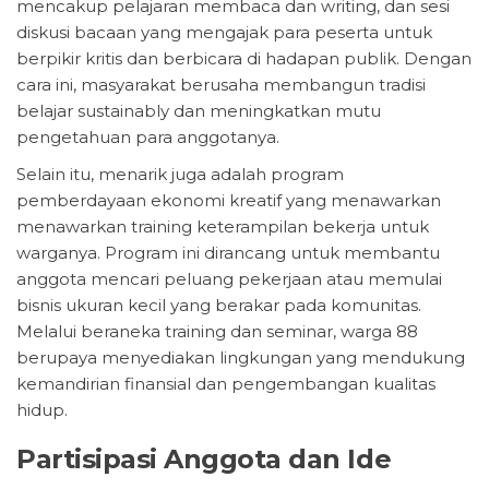
mencakup pelajaran membaca dan writing, dan sesi
diskusi bacaan yang mengajak para peserta untuk
berpikir kritis dan berbicara di hadapan publik. Dengan
cara ini, masyarakat berusaha membangun tradisi
belajar sustainably dan meningkatkan mutu
pengetahuan para anggotanya.
Selain itu, menarik juga adalah program
pemberdayaan ekonomi kreatif yang menawarkan
menawarkan training keterampilan bekerja untuk
warganya. Program ini dirancang untuk membantu
anggota mencari peluang pekerjaan atau memulai
bisnis ukuran kecil yang berakar pada komunitas.
Melalui beraneka training dan seminar, warga 88
berupaya menyediakan lingkungan yang mendukung
kemandirian finansial dan pengembangan kualitas
hidup.
Partisipasi Anggota dan Ide