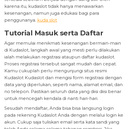
karena itu, kudaslot tidak hanya menawarkan
kesenangan, namun juga edukasi bagi para
penggunanya.
kuda slot
Tutorial Masuk serta Daftar
Agar memulai menikmati kesenangan bermain-main
di Kudaslot, langkah awal yang mesti perlu dilakukan
ialah melakukan registrasi ataupun daftar kudaslot.
Proses registrasi tersebut sangat mudah dan cepat.
Kamu cukuplah perlu mengunjungi situs resmi
Kudaslot Kudaslot dan mengisi form registrasi dengan
data yang diperlukan, seperti nama, alamat email, dan
no telepon. Pastikan seluruh data yang diisi diisi benar
untuk mencegah kendala di nanti hari-hari.
Sesudah mendaftar, Anda bisa bisa langsung login
pada rekening Kudaslot Anda dengan melalui login ke
akun. Cukup saja tuliskan email serta kata sandi yang
telah Anda selama selama tahapan registrasi. Jika