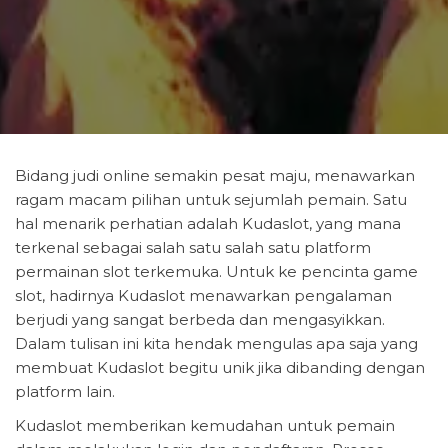
Bidang judi online semakin pesat maju, menawarkan
ragam macam pilihan untuk sejumlah pemain. Satu
hal menarik perhatian adalah Kudaslot, yang mana
terkenal sebagai salah satu salah satu platform
permainan slot terkemuka. Untuk ke pencinta game
slot, hadirnya Kudaslot menawarkan pengalaman
berjudi yang sangat berbeda dan mengasyikkan.
Dalam tulisan ini kita hendak mengulas apa saja yang
membuat Kudaslot begitu unik jika dibanding dengan
platform lain.
Kudaslot memberikan kemudahan untuk pemain