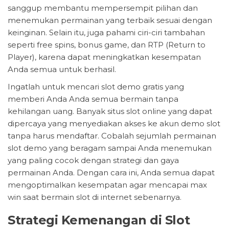
sanggup membantu mempersempit pilihan dan
menemukan permainan yang terbaik sesuai dengan
keinginan. Selain itu, juga pahami ciri-ciri tambahan
seperti free spins, bonus game, dan RTP (Return to
Player), karena dapat meningkatkan kesempatan
Anda semua untuk berhasil.
Ingatlah untuk mencari slot demo gratis yang
memberi Anda Anda semua bermain tanpa
kehilangan uang. Banyak situs slot online yang dapat
dipercaya yang menyediakan akses ke akun demo slot
tanpa harus mendaftar. Cobalah sejumlah permainan
slot demo yang beragam sampai Anda menemukan
yang paling cocok dengan strategi dan gaya
permainan Anda. Dengan cara ini, Anda semua dapat
mengoptimalkan kesempatan agar mencapai max
win saat bermain slot di internet sebenarnya.
Strategi Kemenangan di Slot