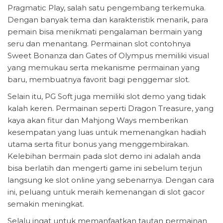
Pragmatic Play, salah satu pengembang terkemuka.
Dengan banyak tema dan karakteristik menarik, para
pemain bisa menikmati pengalaman bermain yang
seru dan menantang. Permainan slot contohnya
Sweet Bonanza dan Gates of Olympus memiliki visual
yang memukau serta mekanisme permainan yang
baru, membuatnya favorit bagi penggemar slot.
Selain itu, PG Soft juga memiliki slot demo yang tidak
kalah keren. Permainan seperti Dragon Treasure, yang
kaya akan fitur dan Mahjong Ways memberikan
kesempatan yang luas untuk memenangkan hadiah
utama serta fitur bonus yang menggembirakan.
Kelebihan bermain pada slot demo ini adalah anda
bisa berlatih dan mengerti game ini sebelum terjun
langsung ke slot online yang sebenarnya. Dengan cara
ini, peluang untuk meraih kemenangan di slot gacor
semakin meningkat.
Selalu ingat untuk memanfaatkan tautan permainan