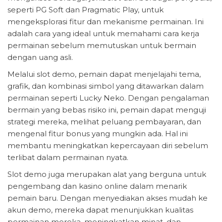
seperti PG Soft dan Pragmatic Play, untuk
mengeksplorasi fitur dan mekanisme permainan. Ini
adalah cara yang ideal untuk memahami cara kerja
permainan sebelum memutuskan untuk bermain
dengan uang asli.
Melalui slot demo, pemain dapat menjelajahi tema,
grafik, dan kombinasi simbol yang ditawarkan dalam
permainan seperti Lucky Neko. Dengan pengalaman
bermain yang bebas risiko ini, pemain dapat menguji
strategi mereka, melihat peluang pembayaran, dan
mengenal fitur bonus yang mungkin ada. Hal ini
membantu meningkatkan kepercayaan diri sebelum
terlibat dalam permainan nyata.
Slot demo juga merupakan alat yang berguna untuk
pengembang dan kasino online dalam menarik
pemain baru. Dengan menyediakan akses mudah ke
akun demo, mereka dapat menunjukkan kualitas
permainan mereka, meningkatkan minat, dan