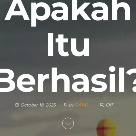
Apakah
Itu
Berhasil
RAf4L
Off
October 18, 2025
By