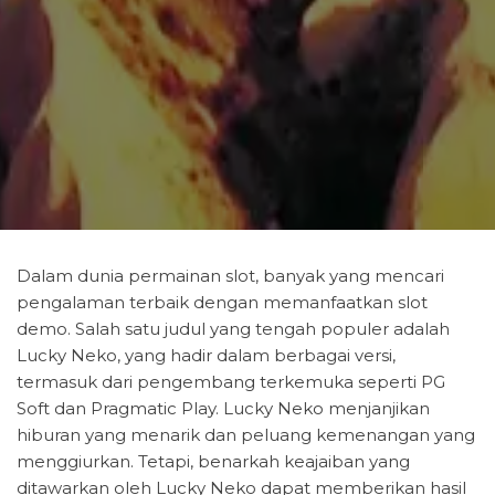
Dalam dunia permainan slot, banyak yang mencari
pengalaman terbaik dengan memanfaatkan slot
demo. Salah satu judul yang tengah populer adalah
Lucky Neko, yang hadir dalam berbagai versi,
termasuk dari pengembang terkemuka seperti PG
Soft dan Pragmatic Play. Lucky Neko menjanjikan
hiburan yang menarik dan peluang kemenangan yang
menggiurkan. Tetapi, benarkah keajaiban yang
ditawarkan oleh Lucky Neko dapat memberikan hasil