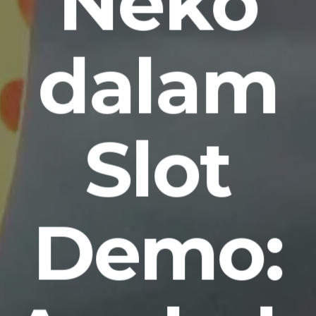
Neko
dalam
Slot
Demo: