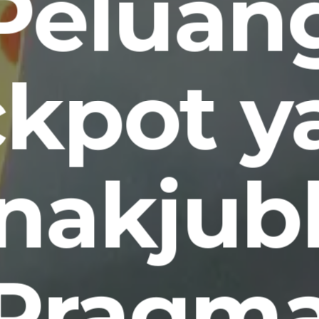
Peluan
ckpot y
nakjub
 Pragma