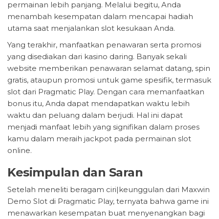
permainan lebih panjang. Melalui begitu, Anda
menambah kesempatan dalam mencapai hadiah
utama saat menjalankan slot kesukaan Anda.
Yang terakhir, manfaatkan penawaran serta promosi
yang disediakan dari kasino daring. Banyak sekali
website memberikan penawaran selamat datang, spin
gratis, ataupun promosi untuk game spesifik, termasuk
slot dari Pragmatic Play. Dengan cara memanfaatkan
bonus itu, Anda dapat mendapatkan waktu lebih
waktu dan peluang dalam berjudi. Hal ini dapat
menjadi manfaat lebih yang signifikan dalam proses
kamu dalam meraih jackpot pada permainan slot
online.
Kesimpulan dan Saran
Setelah meneliti beragam ciri|keunggulan dari Maxwin
Demo Slot di Pragmatic Play, ternyata bahwa game ini
menawarkan kesempatan buat menyenangkan bagi