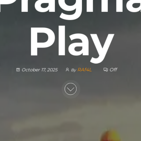
Play
RAf4L
Off
October 17, 2025
By