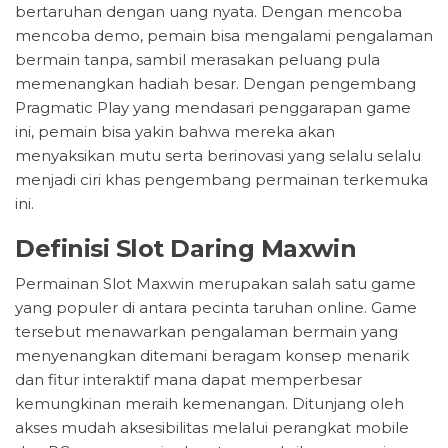
bertaruhan dengan uang nyata. Dengan mencoba
mencoba demo, pemain bisa mengalami pengalaman
bermain tanpa, sambil merasakan peluang pula
memenangkan hadiah besar. Dengan pengembang
Pragmatic Play yang mendasari penggarapan game
ini, pemain bisa yakin bahwa mereka akan
menyaksikan mutu serta berinovasi yang selalu selalu
menjadi ciri khas pengembang permainan terkemuka
ini.
Definisi Slot Daring Maxwin
Permainan Slot Maxwin merupakan salah satu game
yang populer di antara pecinta taruhan online. Game
tersebut menawarkan pengalaman bermain yang
menyenangkan ditemani beragam konsep menarik
dan fitur interaktif mana dapat memperbesar
kemungkinan meraih kemenangan. Ditunjang oleh
akses mudah aksesibilitas melalui perangkat mobile