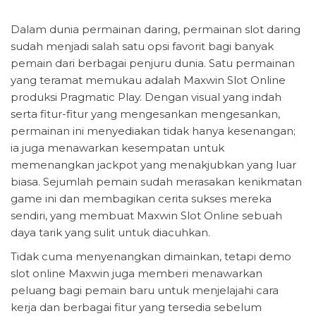
Dalam dunia permainan daring, permainan slot daring
sudah menjadi salah satu opsi favorit bagi banyak
pemain dari berbagai penjuru dunia. Satu permainan
yang teramat memukau adalah Maxwin Slot Online
produksi Pragmatic Play. Dengan visual yang indah
serta fitur-fitur yang mengesankan mengesankan,
permainan ini menyediakan tidak hanya kesenangan;
ia juga menawarkan kesempatan untuk
memenangkan jackpot yang menakjubkan yang luar
biasa. Sejumlah pemain sudah merasakan kenikmatan
game ini dan membagikan cerita sukses mereka
sendiri, yang membuat Maxwin Slot Online sebuah
daya tarik yang sulit untuk diacuhkan.
Tidak cuma menyenangkan dimainkan, tetapi demo
slot online Maxwin juga memberi menawarkan
peluang bagi pemain baru untuk menjelajahi cara
kerja dan berbagai fitur yang tersedia sebelum