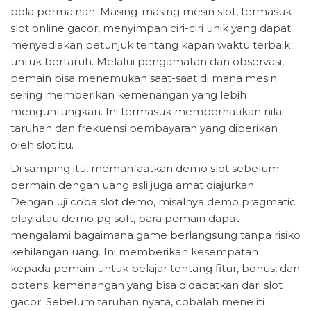
pola permainan. Masing-masing mesin slot, termasuk
slot online gacor, menyimpan ciri-ciri unik yang dapat
menyediakan petunjuk tentang kapan waktu terbaik
untuk bertaruh. Melalui pengamatan dan observasi,
pemain bisa menemukan saat-saat di mana mesin
sering memberikan kemenangan yang lebih
menguntungkan. Ini termasuk memperhatikan nilai
taruhan dan frekuensi pembayaran yang diberikan
oleh slot itu.
Di samping itu, memanfaatkan demo slot sebelum
bermain dengan uang asli juga amat diajurkan.
Dengan uji coba slot demo, misalnya demo pragmatic
play atau demo pg soft, para pemain dapat
mengalami bagaimana game berlangsung tanpa risiko
kehilangan uang. Ini memberikan kesempatan
kepada pemain untuk belajar tentang fitur, bonus, dan
potensi kemenangan yang bisa didapatkan dari slot
gacor. Sebelum taruhan nyata, cobalah meneliti