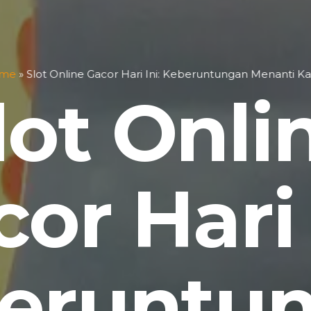
me
»
Slot Online Gacor Hari Ini: Keberuntungan Menanti 
lot Onli
or Hari 
eruntu