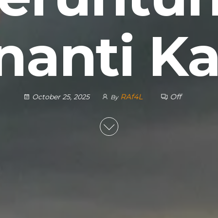
nanti K
RAf4L
Off
October 25, 2025
By