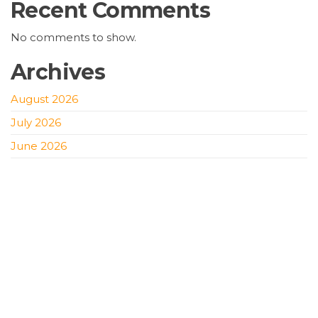
Recent Comments
No comments to show.
Archives
August 2026
July 2026
June 2026
May 2026
April 2026
March 2026
February 2026
January 2026
December 2025
November 2025