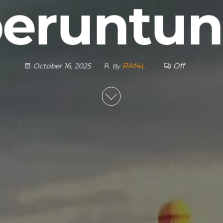
eruntu
RAf4L
Off
October 16, 2025
By