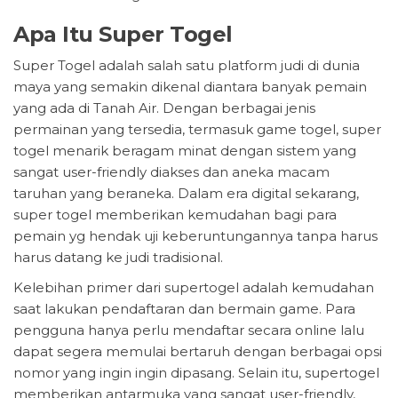
Apa Itu Super Togel
Super Togel adalah salah satu platform judi di dunia
maya yang semakin dikenal diantara banyak pemain
yang ada di Tanah Air. Dengan berbagai jenis
permainan yang tersedia, termasuk game togel, super
togel menarik beragam minat dengan sistem yang
sangat user-friendly diakses dan aneka macam
taruhan yang beraneka. Dalam era digital sekarang,
super togel memberikan kemudahan bagi para
pemain yg hendak uji keberuntungannya tanpa harus
harus datang ke judi tradisional.
Kelebihan primer dari supertogel adalah kemudahan
saat lakukan pendaftaran dan bermain game. Para
pengguna hanya perlu mendaftar secara online lalu
dapat segera memulai bertaruh dengan berbagai opsi
nomor yang ingin ingin dipasang. Selain itu, supertogel
memberikan antarmuka yang sangat user-friendly,