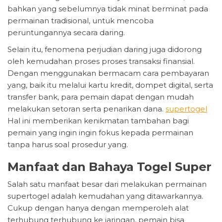
bahkan yang sebelumnya tidak minat berminat pada
permainan tradisional, untuk mencoba
peruntungannya secara daring.
Selain itu, fenomena perjudian daring juga didorong
oleh kemudahan proses proses transaksi finansial.
Dengan menggunakan bermacam cara pembayaran
yang, baik itu melalui kartu kredit, dompet digital, serta
transfer bank, para pemain dapat dengan mudah
melakukan setoran serta penarikan dana.
supertogel
Hal ini memberikan kenikmatan tambahan bagi
pemain yang ingin ingin fokus kepada permainan
tanpa harus soal prosedur yang.
Manfaat dan Bahaya Togel Super
Salah satu manfaat besar dari melakukan permainan
supertogel adalah kemudahan yang ditawarkannya.
Cukup dengan hanya dengan memperoleh alat
terhubung terhubung ke jaringan, pemain bisa