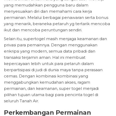
yang memudahkan pengguna baru dalam
menyesuaikan diri dan memahami cara kerja
permainan. Melalui berbagai penawaran serta bonus
yang menarik, beraneka petaruh yg tertarik mencoba
ikut dan mencoba peruntungan sendiri.
Selain itu, supertogel masih menjaga keamanan dan
privasi para pemainnya. Dengan menggunakan
enkripsi yang modern, semua data pribadi dan
transaksi terjamin aman. Hal ini membuat
kepercayaan lebih untuk para petaruh dalam
berpartisipasi di judi di dunia maya tanpa perasaan
cemas. Dengan kombinasi kombinasi yang
menggabungkan kemudahan akses, ragam
permainan, dan keamanan, super togel menjadi
pilihan tujuan utama bagi para pencinta togel di
seluruh Tanah Air.
Perkembangan Permainan