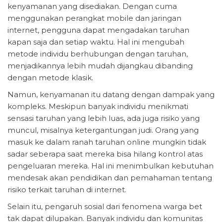
kenyamanan yang disediakan. Dengan cuma
menggunakan perangkat mobile dan jaringan
internet, pengguna dapat mengadakan taruhan
kapan saja dan setiap waktu. Hal ini mengubah
metode individu berhubungan dengan taruhan,
menjadikannya lebih mudah dijangkau dibanding
dengan metode klasik.
Namun, kenyamanan itu datang dengan dampak yang
kompleks. Meskipun banyak individu menikmati
sensasi taruhan yang lebih luas, ada juga risiko yang
muncul, misalnya ketergantungan judi. Orang yang
masuk ke dalam ranah taruhan online mungkin tidak
sadar seberapa saat mereka bisa hilang kontrol atas
pengeluaran mereka. Hal ini menimbulkan kebutuhan
mendesak akan pendidikan dan pemahaman tentang
risiko terkait taruhan di internet.
Selain itu, pengaruh sosial dari fenomena warga bet
tak dapat dilupakan. Banyak individu dan komunitas