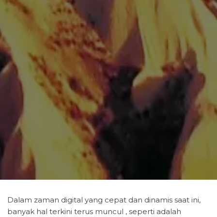
Dalam zaman digital yang cepat dan dinamis saat ini,
banyak hal terkini terus muncul , seperti adalah