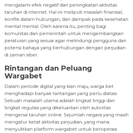
mengalami efek negatif dari peningkatan aktivitas
taruhan di internet. Hal ini meliputi masalah finansial,
konflik dalam hubungan, dan dampak pada kesehatan
mental mental. Oleh karena itu, penting bagi
komunitas dan pemerintah untuk mengembangkan
peraturan yang sesuai agar melindungi pengguna dari
potensi bahaya yang berhubungan dengan perjudian
di zaman siber.
Rintangan dan Peluang
Wargabet
Dalam periode digital yang kian maju, warga bet
menghadapi banyak tantangan yang perlu diatasi.
Sebuah masalah utama adalah tingkat tinggi dari
tingkat regulasi yang dikeluarkan oleh autoritas
mengenai taruhan online. Sejumlah negara yang masih
mengatur ketat aktivitas perjudian, yang mana
menyulitkan platform wargabet untuk beroperasi