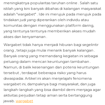
meningkatnya popularitas taruhan online . Salah satu
istilah yang kini banyak dibahas di kalangan masyarakat
adalah "wargabet" . Ide ini merujuk pada merujuk pada
tindakan judi yang diperankan oleh individu atau
komunitas dengan menggunakan platform daring,
yang tentunya tentunya memberikan akses mudah
akses dan kenyamanan .
Wargabet tidak hanya menjadi hiburan bagi segelintir
orang , tetapi juga mulai menarik banyak kalangan .
Banyak orang yang memandang kegiatan ini sebagai
peluang dalam mencari keuntungan tambahan .
Namun, di balik kesenangan dan potensi keuntungan
tersebut , terdapat beberapa risiko yang harus
diwaspadai. Artikel ini akan menjelajahi fenomena
wargabet ini, dampaknya bagi masyarakat, dan juga
langkah-langkah yang bisa diambil demi menjaga agar
aktivitas perjudian tetap aman serta bertanggung
jawab.
wargabet