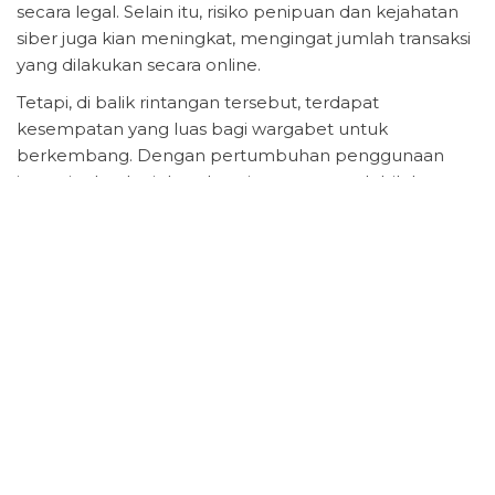
secara legal. Selain itu, risiko penipuan dan kejahatan
siber juga kian meningkat, mengingat jumlah transaksi
yang dilakukan secara online.
Tetapi, di balik rintangan tersebut, terdapat
kesempatan yang luas bagi wargabet untuk
berkembang. Dengan pertumbuhan penggunaan
inovasi teknologi dan akses internet yang lebih luas,
jumlah yang bertambah orang yang berminat untuk
mencoba taruhan online. Platform wargabet dapat
mengambil keuntungan dari fenomena ini dengan
menawarkan pengalaman bagi pengguna yang aman
dan menggugah, serta memberikan aneka jenis
taruhan yang sesuai dengan preferensi pasar.
Perkembangan dalam teknologi pembayaran dan
keamanan siber juga dapat memperkuat
kepercayaan pengguna.
Di samping itu, kerjasama antara perusahaan taruhan
dan pemangku kepentingan lokal dapat membuka