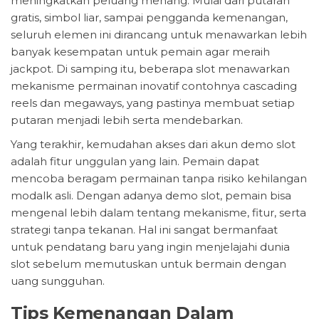
meningkatkan peluang menang. Mulai dari putaran
gratis, simbol liar, sampai pengganda kemenangan,
seluruh elemen ini dirancang untuk menawarkan lebih
banyak kesempatan untuk pemain agar meraih
jackpot. Di samping itu, beberapa slot menawarkan
mekanisme permainan inovatif contohnya cascading
reels dan megaways, yang pastinya membuat setiap
putaran menjadi lebih serta mendebarkan.
Yang terakhir, kemudahan akses dari akun demo slot
adalah fitur unggulan yang lain. Pemain dapat
mencoba beragam permainan tanpa risiko kehilangan
modalk asli. Dengan adanya demo slot, pemain bisa
mengenal lebih dalam tentang mekanisme, fitur, serta
strategi tanpa tekanan. Hal ini sangat bermanfaat
untuk pendatang baru yang ingin menjelajahi dunia
slot sebelum memutuskan untuk bermain dengan
uang sungguhan.
Tips Kemenangan Dalam