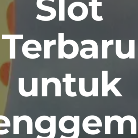
Slot
Terbaru
untuk
enggem