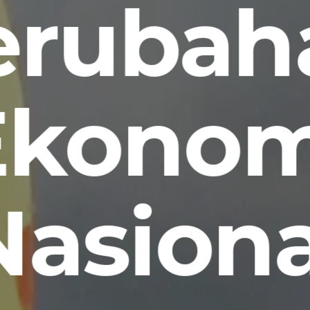
erubah
Ekonom
Nasiona