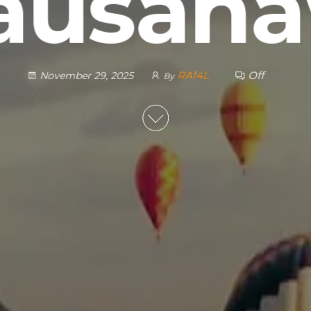
ausah
RAf4L
Off
November 29, 2025
By