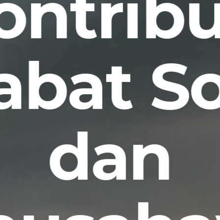
ontribu
abat So
dan