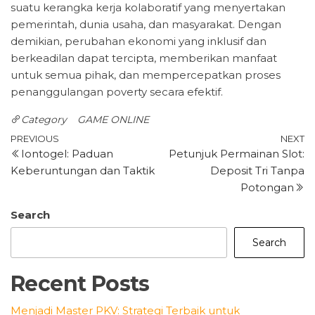
suatu kerangka kerja kolaboratif yang menyertakan
pemerintah, dunia usaha, dan masyarakat. Dengan
demikian, perubahan ekonomi yang inklusif dan
berkeadilan dapat tercipta, memberikan manfaat
untuk semua pihak, dan mempercepatkan proses
penanggulangan poverty secara efektif.
Category
GAME ONLINE
Post
Previous
N
PREVIOUS
NEXT
Iontogel: Paduan
Petunjuk Permainan Slot:
Post
P
navigation
Keberuntungan dan Taktik
Deposit Tri Tanpa
Potongan
Search
Search
Recent Posts
Menjadi Master PKV: Strategi Terbaik untuk