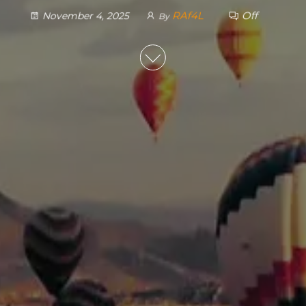
RAf4L
Off
November 4, 2025
By