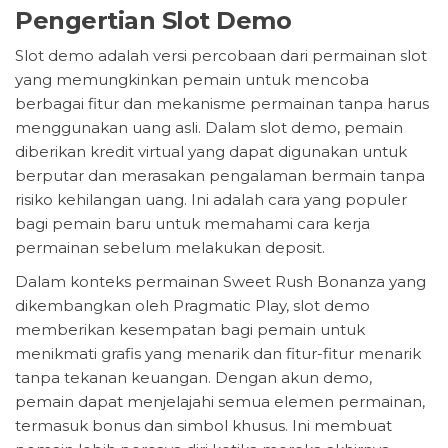
Pengertian Slot Demo
Slot demo adalah versi percobaan dari permainan slot
yang memungkinkan pemain untuk mencoba
berbagai fitur dan mekanisme permainan tanpa harus
menggunakan uang asli. Dalam slot demo, pemain
diberikan kredit virtual yang dapat digunakan untuk
berputar dan merasakan pengalaman bermain tanpa
risiko kehilangan uang. Ini adalah cara yang populer
bagi pemain baru untuk memahami cara kerja
permainan sebelum melakukan deposit.
Dalam konteks permainan Sweet Rush Bonanza yang
dikembangkan oleh Pragmatic Play, slot demo
memberikan kesempatan bagi pemain untuk
menikmati grafis yang menarik dan fitur-fitur menarik
tanpa tekanan keuangan. Dengan akun demo,
pemain dapat menjelajahi semua elemen permainan,
termasuk bonus dan simbol khusus. Ini membuat