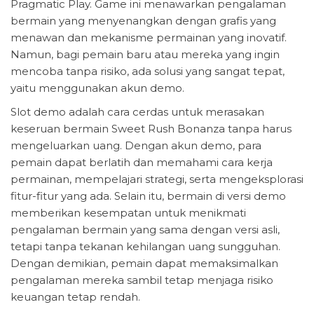
Pragmatic Play. Game ini menawarkan pengalaman
bermain yang menyenangkan dengan grafis yang
menawan dan mekanisme permainan yang inovatif.
Namun, bagi pemain baru atau mereka yang ingin
mencoba tanpa risiko, ada solusi yang sangat tepat,
yaitu menggunakan akun demo.
Slot demo adalah cara cerdas untuk merasakan
keseruan bermain Sweet Rush Bonanza tanpa harus
mengeluarkan uang. Dengan akun demo, para
pemain dapat berlatih dan memahami cara kerja
permainan, mempelajari strategi, serta mengeksplorasi
fitur-fitur yang ada. Selain itu, bermain di versi demo
memberikan kesempatan untuk menikmati
pengalaman bermain yang sama dengan versi asli,
tetapi tanpa tekanan kehilangan uang sungguhan.
Dengan demikian, pemain dapat memaksimalkan
pengalaman mereka sambil tetap menjaga risiko
keuangan tetap rendah.