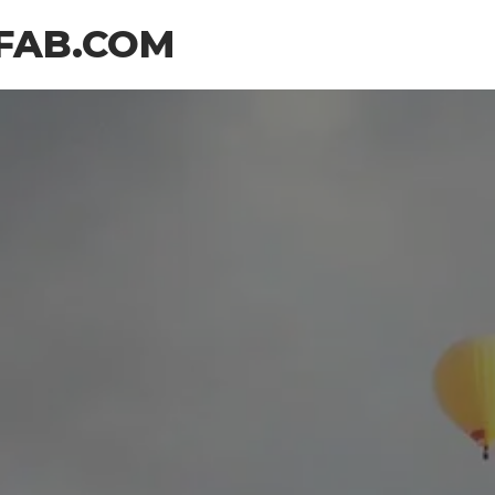
FAB.COM