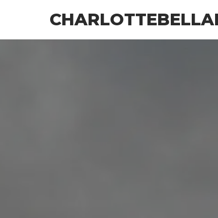
Skip
CHARLOTTEBELLA
to
the
content