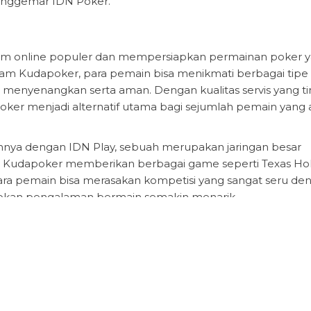
enggemar IDN Poker.
form online populer dan mempersiapkan permainan poker 
lam Kudapoker, para pemain bisa menikmati berbagai tip
menyenangkan serta aman. Dengan kualitas servis yang ti
ker menjadi alternatif utama bagi sejumlah pemain yang 
nya dengan IDN Play, sebuah merupakan jaringan besar
y, Kudapoker memberikan berbagai game seperti Texas Ho
ara pemain bisa merasakan kompetisi yang sangat seru de
abkan pengalaman bermain semakin menarik.
bagai bonus dan promosi yang menggiurkan bagi anggota 
gat transparan serta adil, Kudapoker memastikan setiap pe
 Itu sebabnya Kudapoker sangat dihargai oleh komunitas
ati permainan poker secara online.
dapoker