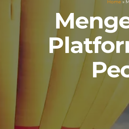
Home
»
M
Menge
Platfo
Pec