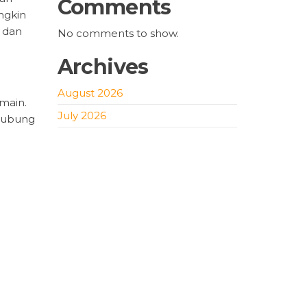
Comments
ngkin
, dan
No comments to show.
Archives
August 2026
main.
July 2026
hubung
fisik
June 2026
May 2026
Pemain
April 2026
elera
March 2026
February 2026
k
January 2026
December 2025
g
November 2025