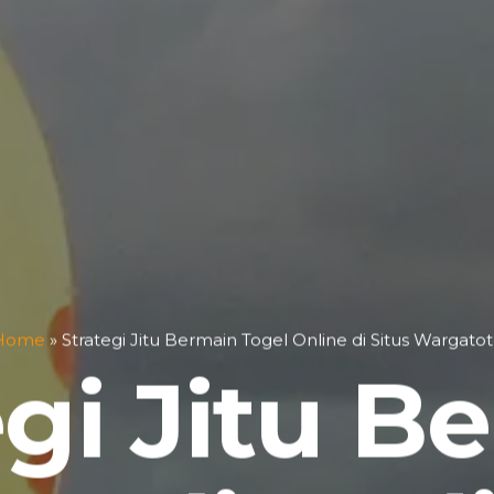
Home
»
Strategi Jitu Bermain Togel Online di Situs Wargato
egi Jitu B