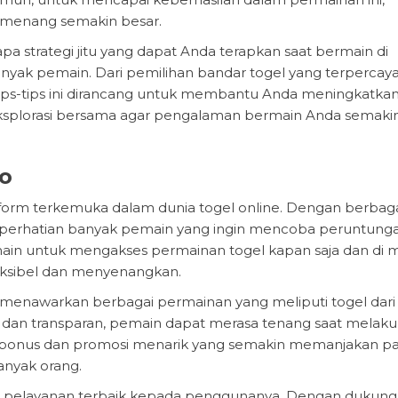
g menang semakin besar.
pa strategi jitu yang dapat Anda terapkan saat bermain di
banyak pemain. Dari pemilihan bandar togel yang terpercay
tips-tips ini dirancang untuk membantu Anda meningkatka
 eksplorasi bersama agar pengalaman bermain Anda semaki
o
tform terkemuka dalam dunia togel online. Dengan berbagai
ik perhatian banyak pemain yang ingin mencoba peruntung
 untuk mengakses permainan togel kapan saja dan di 
eksibel dan menyenangkan.
 menawarkan berbagai permainan yang meliputi togel dari
 dan transparan, pemain dapat merasa tenang saat melak
akan bonus dan promosi menarik yang semakin memanjakan p
anyak orang.
pelayanan terbaik kepada penggunanya. Dengan dukun