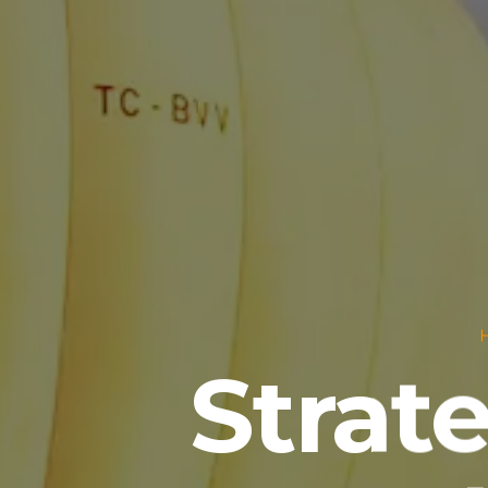
Strat