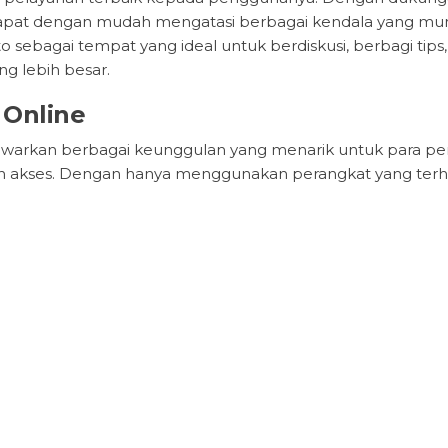
dapat dengan mudah mengatasi berbagai kendala yang mu
o sebagai tempat yang ideal untuk berdiskusi, berbagi tips
ng lebih besar.
 Online
nawarkan berbagai keunggulan yang menarik untuk para pe
n akses. Dengan hanya menggunakan perangkat yang ter
el kapan saja dan di mana saja tanpa perlu pergi ke lokasi 
in menjadi lebih fleksibel dan nyaman.
arkan berbagai pilihan permainan dan variasi jenis taruhan. 
ng tersedia dan menemukan permainan yang sesuai dengan s
 kesempatan lebih besar untuk meraih kemenangan dengan
promosi yang menarik. Banyak situs togel online, termasu
cashback, dan berbagai promo lainnya yang dapat
nfaatkan bonus ini, pemain dapat memperbesar peluan
in mereka di dunia togel online.