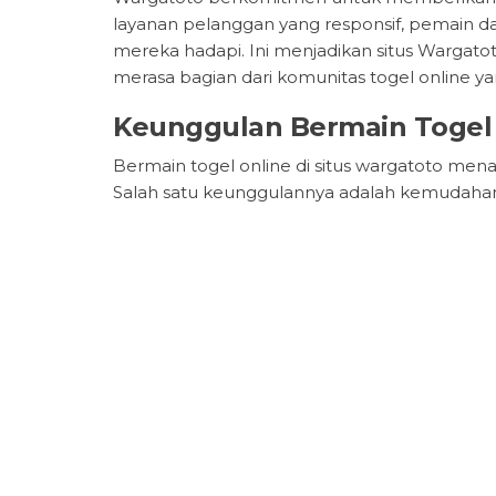
layanan pelanggan yang responsif, pemain 
mereka hadapi. Ini menjadikan situs Wargatot
merasa bagian dari komunitas togel online ya
Keunggulan Bermain Togel
Bermain togel online di situs wargatoto me
Salah satu keunggulannya adalah kemudaha
ke internet, pemain dapat mengakses situs tog
bandar togel. Ini membuat pengalaman berma
Selain itu, situs wargatoto sering kali menaw
dapat memilih dari berbagai jenis togel ya
serta strategi mereka. Hal ini memberikan
memilih jenis taruhan yang paling memadai.
Keunggulan lainnya adalah adanya bonus dan 
wargatoto, menyediakan bonus pendaftaran, 
meningkatkan modal bermain. Dengan mema
menang dan meningkatkan pengalaman berma