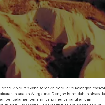
tu bentuk hiburan yang semakin populer di kalangan masya
 dibicarakan adalah Wargatoto. Dengan kemudahan akses d
rkan pengalaman bermain yang menyenangkan dan
un, untuk mencapai keberhasilan dalam permainan ini,