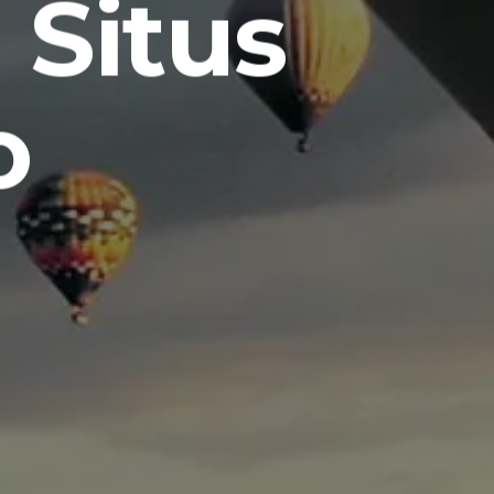
 Situs
o