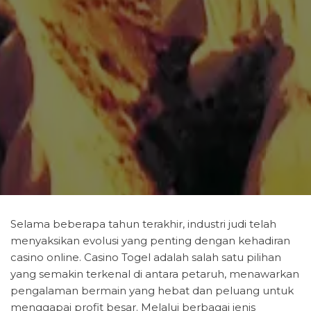
Selama beberapa tahun terakhir, industri judi telah
menyaksikan evolusi yang penting dengan kehadiran
casino online. Casino Togel adalah salah satu pilihan
yang semakin terkenal di antara petaruh, menawarkan
pengalaman bermain yang hebat dan peluang untuk
menggapai profit besar. Melalui berbagai jenis