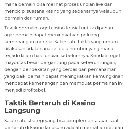
mana pemain bisa melihat proses undian live dan
mencicipi suasana kasino yang sebenarnya walaupun
bermain dari rumah.
Taktik bermain togel casino krusial untuk dipahami
agar pemain dapat meningkatkan peluang
kemenangan mereka. Salah satu taktik yang umum
dilakukan adalah analisis pola nombor yang mana
terjadi dalam hasil undian sebelumnya. Kendati togel
mayoritas besar bergantung pada keberuntungan,
dengan pendekatan yang cerdas dan pemahaman
yang baik, pemain dapat meningkatkan kemungkinan
mendapat kemenangan dan membuat permainan ini
menjadi profitabel.
Taktik Bertaruh di Kasino
Langsung
Salah satu strategi yang bisa diimplementasikan saat
bertaruh di kasino langsung adalah memahami aturan