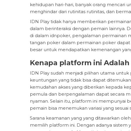
kehidupan hari-hari, banyak orang mencari
menghindar dari rutinitas rutinitas, dan berm
IDN Play tidak hanya memberikan permainan
dalam berinteraksi dengan pemain lainnya. De
di dalam idnpoker, pengalaman permainan m
tangan poker dalam permainan poker dapat
besar untuk mendapatkan kemenangan yang y
Kenapa platform ini Adalah
IDN Play sudah menjadi pilihan utama untu
keuntungan yang tidak bisa dapat ditemukan d
kemudahan akses yang diberikan kepada ke
pemula dan berpengalaman dapat secara mud
nyaman. Selain itu, platform ini mempunyai b
pemain bisa menemukan variasi yang sesuai
Sarana keamanan yang yang ditawarkan oleh 
memilih platform ini. Dengan adanya sistem