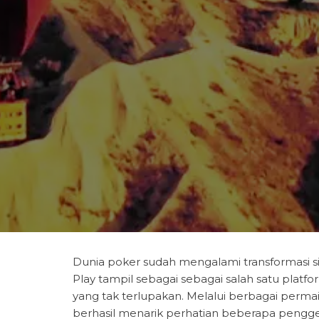
Dunia poker sudah mengalami transformasi si
Play tampil sebagai sebagai salah satu pla
yang tak terlupakan. Melalui berbagai permai
berhasil menarik perhatian beberapa penggem