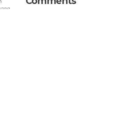
Comments
h
yang
No comments to show.
i
Archives
August 2026
-
 yang
July 2026
June 2026
May 2026
April 2026
Sebuah
March 2026
ak
February 2026
k
dapat
January 2026
December 2025
November 2025
ngan