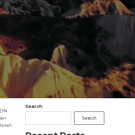
Search
IDN
ain
Search
 telah