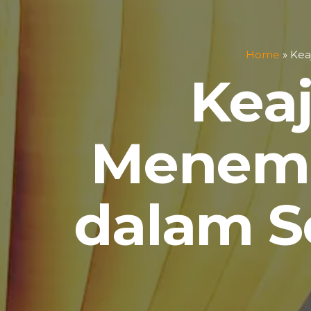
Home
»
Kea
Keaj
Menemu
dalam S