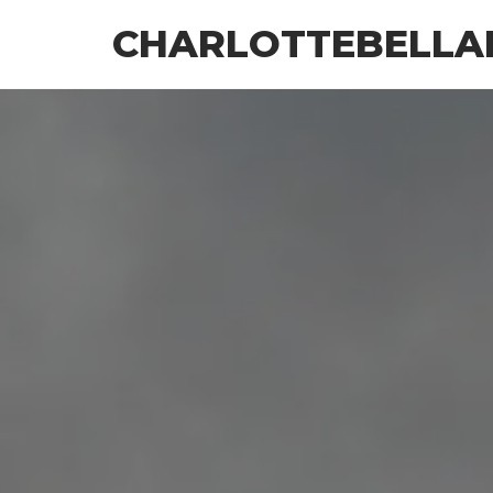
Skip
CHARLOTTEBELLA
to
the
content