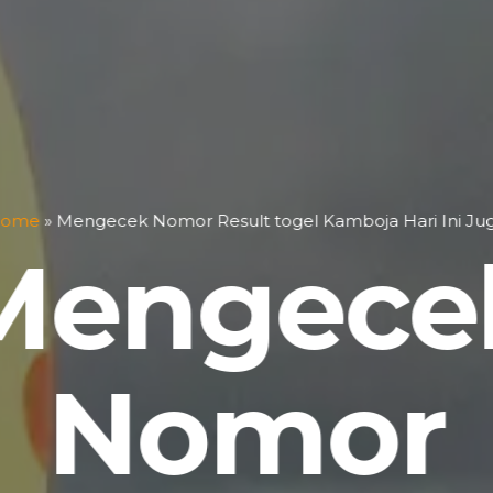
ome
»
Mengecek Nomor Result togel Kamboja Hari Ini Ju
Mengece
Nomor