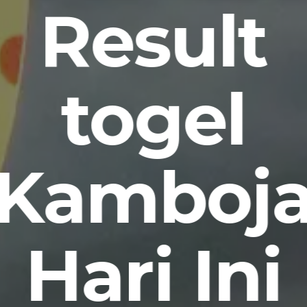
Result
togel
Kamboj
Hari Ini