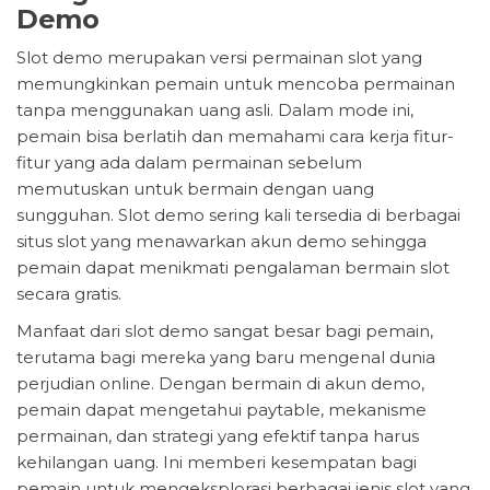
Demo
Slot demo merupakan versi permainan slot yang
memungkinkan pemain untuk mencoba permainan
tanpa menggunakan uang asli. Dalam mode ini,
pemain bisa berlatih dan memahami cara kerja fitur-
fitur yang ada dalam permainan sebelum
memutuskan untuk bermain dengan uang
sungguhan. Slot demo sering kali tersedia di berbagai
situs slot yang menawarkan akun demo sehingga
pemain dapat menikmati pengalaman bermain slot
secara gratis.
Manfaat dari slot demo sangat besar bagi pemain,
terutama bagi mereka yang baru mengenal dunia
perjudian online. Dengan bermain di akun demo,
pemain dapat mengetahui paytable, mekanisme
permainan, dan strategi yang efektif tanpa harus
kehilangan uang. Ini memberi kesempatan bagi
pemain untuk mengeksplorasi berbagai jenis slot yang