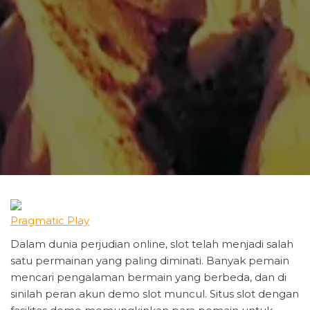
Pragmatic Play
Dalam dunia perjudian online, slot telah menjadi salah
satu permainan yang paling diminati. Banyak pemain
mencari pengalaman bermain yang berbeda, dan di
sinilah peran akun demo slot muncul. Situs slot dengan