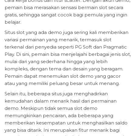
cara kerja bonus dan fitur scatter. Dengan akun demo,
pemain bisa merasakan sensasi bermain slot secara
gratis, sehingga sangat cocok bagi pemula yang ingin
belajar.
Situs slot yang ada demo juga sering kali memberikan
variasi permainan yang menarik, termasuk slot
terkenal dari penyedia seperti PG Soft dan Pragmatic
Play. Di sini, pemain bisa menjelajahi berbagai jenis slot,
mulai dari yang sederhana hingga yang lebih
kompleks, dengan tema dan desain yang beragam.
Pemain dapat menemukan slot demo yang gacor
atau yang memiliki peluang besar untuk menang.
Selain itu, beberapa situs juga menghadirkan
kemudahan dalam menarik hasil dari permainan
demo. Meskipun tidak semua slot demo
memungkinkan pencairan, ada beberapa yang
memberikan kesempatan untuk menghasilkan saldo
yang bisa ditarik. Ini merupakan fitur menarik bagi