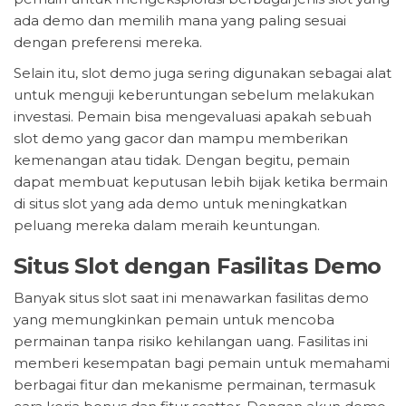
ada demo dan memilih mana yang paling sesuai
dengan preferensi mereka.
Selain itu, slot demo juga sering digunakan sebagai alat
untuk menguji keberuntungan sebelum melakukan
investasi. Pemain bisa mengevaluasi apakah sebuah
slot demo yang gacor dan mampu memberikan
kemenangan atau tidak. Dengan begitu, pemain
dapat membuat keputusan lebih bijak ketika bermain
di situs slot yang ada demo untuk meningkatkan
peluang mereka dalam meraih keuntungan.
Situs Slot dengan Fasilitas Demo
Banyak situs slot saat ini menawarkan fasilitas demo
yang memungkinkan pemain untuk mencoba
permainan tanpa risiko kehilangan uang. Fasilitas ini
memberi kesempatan bagi pemain untuk memahami
berbagai fitur dan mekanisme permainan, termasuk