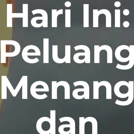
Hari Ini:
Peluan
Menan
dan