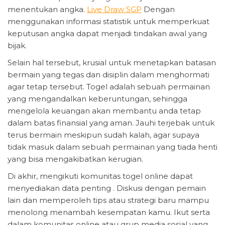
menentukan angka.
Live Draw SGP
Dengan
menggunakan informasi statistik untuk memperkuat
keputusan angka dapat menjadi tindakan awal yang
bijak.
Selain hal tersebut, krusial untuk menetapkan batasan
bermain yang tegas dan disiplin dalam menghormati
agar tetap tersebut. Togel adalah sebuah permainan
yang mengandalkan keberuntungan, sehingga
mengelola keuangan akan membantu anda tetap
dalam batas finansial yang aman. Jauhi terjebak untuk
terus bermain meskipun sudah kalah, agar supaya
tidak masuk dalam sebuah permainan yang tiada henti
yang bisa mengakibatkan kerugian.
Di akhir, mengikuti komunitas togel online dapat
menyediakan data penting . Diskusi dengan pemain
lain dan memperoleh tips atau strategi baru mampu
menolong menambah kesempatan kamu. Ikut serta
dalam komunitas online atau grup media sosial yang