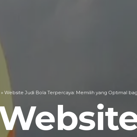
»
Website Judi Bola Terpercaya: Memilih yang Optimal ba
Websit