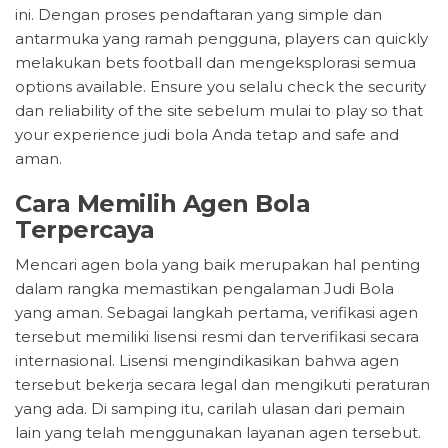
ini. Dengan proses pendaftaran yang simple dan
antarmuka yang ramah pengguna, players can quickly
melakukan bets football dan mengeksplorasi semua
options available. Ensure you selalu check the security
dan reliability of the site sebelum mulai to play so that
your experience judi bola Anda tetap and safe and
aman.
Cara Memilih Agen Bola
Terpercaya
Mencari agen bola yang baik merupakan hal penting
dalam rangka memastikan pengalaman Judi Bola
yang aman. Sebagai langkah pertama, verifikasi agen
tersebut memiliki lisensi resmi dan terverifikasi secara
internasional. Lisensi mengindikasikan bahwa agen
tersebut bekerja secara legal dan mengikuti peraturan
yang ada. Di samping itu, carilah ulasan dari pemain
lain yang telah menggunakan layanan agen tersebut.