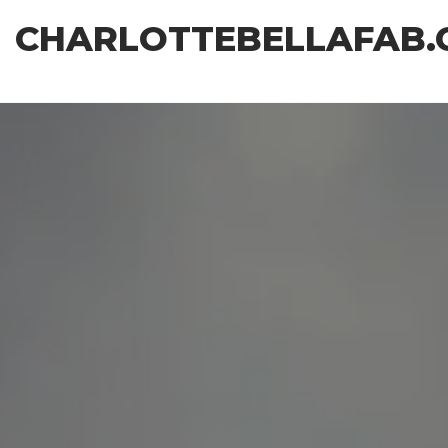
Skip
CHARLOTTEBELLAFAB.
to
the
content