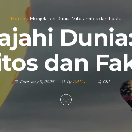
Home
»
Menjelajahi Dunia: Mitos-mitos dan Fakta
ajahi Dunia:
tos dan Fa
RAf4L
Off
February 9, 2026
By