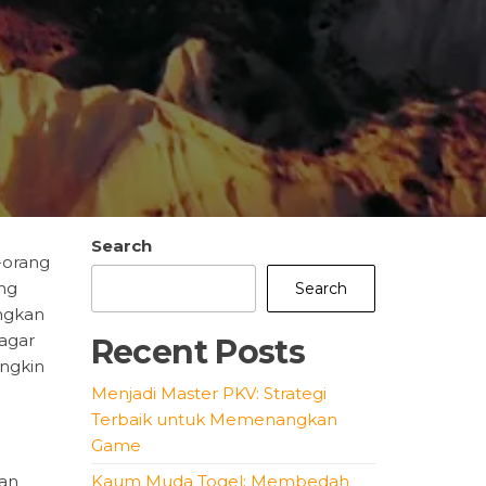
Search
-orang
ng
Search
ungkan
agar
Recent Posts
ngkin
Menjadi Master PKV: Strategi
Terbaik untuk Memenangkan
Game
kan
Kaum Muda Togel: Membedah