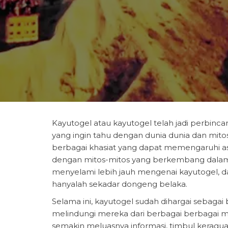
Kayutogel atau kayutogel telah jadi perbinc
yang ingin tahu dengan dunia dunia dan mit
berbagai khasiat yang dapat memengaruhi aspe
dengan mitos-mitos yang berkembang dalam k
menyelami lebih jauh mengenai kayutogel, 
hanyalah sekadar dongeng belaka.
Selama ini, kayutogel sudah dihargai sebag
melindungi mereka dari berbagai berbagai m
semakin meluasnya informasi, timbul keragua