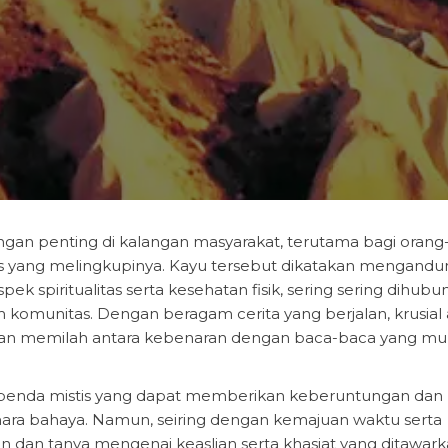
angan penting di kalangan masyarakat, terutama bagi orang
os yang melingkupinya. Kayu tersebut dikatakan mengandu
k spiritualitas serta kesehatan fisik, sering sering dihub
omunitas. Dengan beragam cerita yang berjalan, krusial 
dan memilah antara kebenaran dengan baca-baca yang mu
ai benda mistis yang dapat memberikan keberuntungan dan
ara bahaya. Namun, seiring dengan kemajuan waktu serta
n dan tanya mengenai keaslian serta khasiat yang ditawar