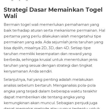
Strategi Dasar Memainkan Togel
Wali
Bermain togel wali memerlukan pemahaman yang
baik terhadap aturan serta mekanisme permainan. Hal
pertama yang perlu dilakukan ialah mengetahui tipe
permainan yang ada. Ada sejumlah jenis taruhan yang
bisa dipilih, misalnya 2D, 3D, dan 4D. Setiap tipe
taruhan memiliki kesempatan dan reward yang
berbeda, sehingga krusial untuk menentukan jenis
taruhan yang sesuai dengan strategi dan tingkat
kenyamanan Anda sendiri.
Selanjutnya, hal yang penting adalah melakukan
analisis sebelum bertaruh. Menganalisis pola-pola
angka yang terjadi dalam beberapa waktu terakhir
dapat memberikan ide tentang angka yang
kemungkinan akan muncul. Sebagian penjudi juga
dapat memakai metode atau rumus tertentu untuk