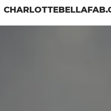
Skip
CHARLOTTEBELLAFAB.
to
the
content