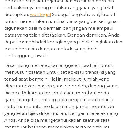
pemain sering kali terjebak dalam euforia bermain
serta akhirnya mengindahkan anggaran yang telah
ditetapkan.
wali togel
Sebagai langkah awal, krusial
untuk menentukan nominal dana yang berkeinginan
digunakan dalam bermain dan jangan melampaui
batas yang telah ditetapkan. Dengan demikian, Anda
dapat menghindari kerugian yang tidak diinginkan dan
masih bermain dengan metode yang lebih
bertanggung jawab.
Di samping menetapkan anggaran, usahlah untuk
menyusun catatan untuk setiap-satu transaksi yang
terjadi saat bermain. Hal ini meliputi jumlah yang
dipertaruhkan, hadiah yang diperoleh, dan rugi yang
dialami. Rekaman tersebut akan memberi Anda
gambaran jelas tentang pola pengeluaran belanja
serta membantu ke dalam mengambil keputusan
yang lebih bijak di kemudian. Dengan melacak uang
Anda, Anda bisa mengetahui kapan saatnya saat
membuat berhenti memainkan serta membuat