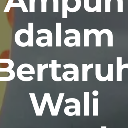
Ampuh
dalam
Bertaru
Wali