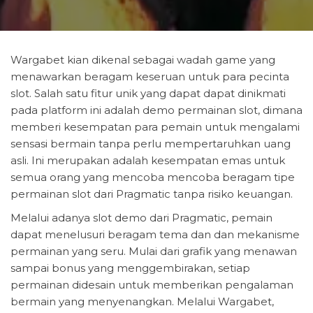
Wargabet kian dikenal sebagai wadah game yang
menawarkan beragam keseruan untuk para pecinta
slot. Salah satu fitur unik yang dapat dapat dinikmati
pada platform ini adalah demo permainan slot, dimana
memberi kesempatan para pemain untuk mengalami
sensasi bermain tanpa perlu mempertaruhkan uang
asli. Ini merupakan adalah kesempatan emas untuk
semua orang yang mencoba mencoba beragam tipe
permainan slot dari Pragmatic tanpa risiko keuangan.
Melalui adanya slot demo dari Pragmatic, pemain
dapat menelusuri beragam tema dan dan mekanisme
permainan yang seru. Mulai dari grafik yang menawan
sampai bonus yang menggembirakan, setiap
permainan didesain untuk memberikan pengalaman
bermain yang menyenangkan. Melalui Wargabet,