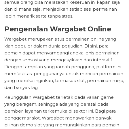
semua orang bisa merasakan keseruan ini kapan saja
dan di mana saja, menjadikan setiap sesi permainan
lebih menarik serta tanpa stres.
Pengenalan Wargabet Online
Wargabet merupakan situs permainan online yang
kian populer dalam dunia perjudian. Di sini, para
pemain dapat menyambangi aneka jenis permainan
dengan sensasi yang mengasyikkan dan interaktif.
Dengan tampilan yang ramah pengguna, platform ini
memfasilitasi penggunanya untuk mencari permainan
yang mereka inginkan, termasuk slot, permainan meja,
dan banyak lagi.
Keunggulan Wargabet terletak pada varian game
yang beragam, sehingga ada yang berasal pada
pemberi layanan terkemuka di sektor ini. Bagi para
penggemar slot, Wargabet menawarkan banyak
pilihan demo slot yang memungkinkan para pemain