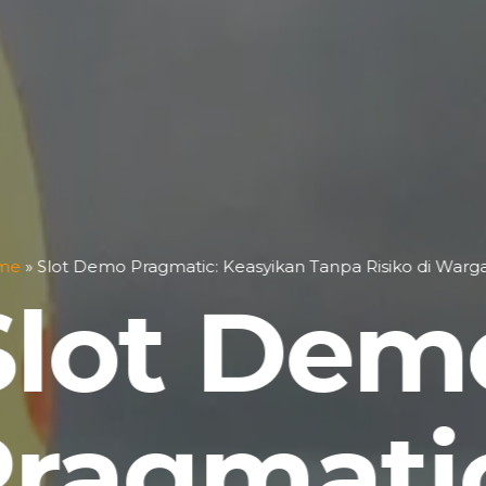
me
»
Slot Demo Pragmatic: Keasyikan Tanpa Risiko di Warg
Slot Dem
ragmati