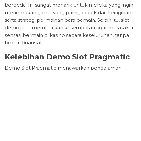
berbeda. Ini sangat menarik untuk mereka yang ingin
menemukan game yang paling cocok dari keinginan
serta strategi permainan para pemain. Selain itu, slot
demo juga memberikan kesempatan agar merasakan
sensasi bermain di kasino secara keseluruhan, tanpa
beban finansial.
Kelebihan Demo Slot Pragmatic
Demo Slot Pragmatic menawarkan pengalaman
bermain yang menarik tanpa khawatir hilangnya uang.
Pengguna dapat menguji beragam permainan yang
tersedia disediakan secara jalan dapat aman serta
nyaman. Ini memungkinkan pengguna agar meneliti
fitur-fitur unik dari setiap slot serta menemukan gaya
bermain yang paling sesuai untuk preferensi mereka.
Selain itu, demo slot juga merupakan sarana yang
berguna untuk belajar serta meningkatkan
kemampuan perjudian. Pengguna baru dapat