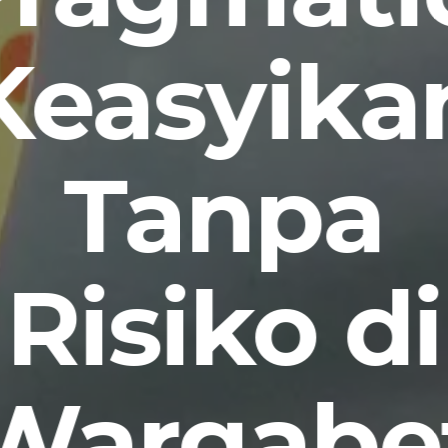
Keasyika
Tanpa
Risiko di
Wargabe