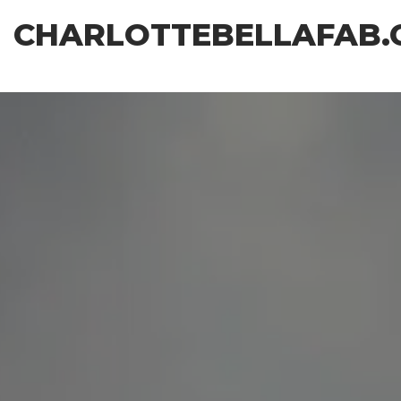
Skip
CHARLOTTEBELLAFAB.
to
the
content