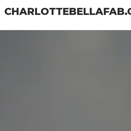
Skip
CHARLOTTEBELLAFAB.
to
the
content