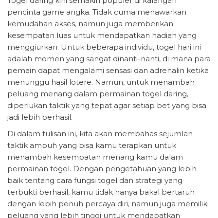
Togel daring kini semakin populer di kalangan
pencinta game angka. Tidak cuma menawarkan
kemudahan akses, namun juga memberikan
kesempatan luas untuk mendapatkan hadiah yang
menggiurkan. Untuk beberapa individu, togel hari ini
adalah momen yang sangat dinanti-nanti, di mana para
pemain dapat mengalami sensasi dan adrenalin ketika
menunggu hasil lotere. Namun, untuk menambah
peluang menang dalam permainan togel daring,
diperlukan taktik yang tepat agar setiap bet yang bisa
jadi lebih berhasil.
Di dalam tulisan ini, kita akan membahas sejumlah
taktik ampuh yang bisa kamu terapkan untuk
menambah kesempatan menang kamu dalam
permainan togel. Dengan pengetahuan yang lebih
baik tentang cara fungsi togel dan strategi yang
terbukti berhasil, kamu tidak hanya bakal bertaruh
dengan lebih penuh percaya diri, namun juga memiliki
peluang yang lebih tinggi untuk mendapatkan