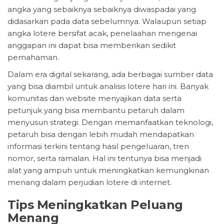
angka yang sebaiknya sebaiknya diwaspadai yang
didasarkan pada data sebelumnya. Walaupun setiap
angka lotere bersifat acak, penelaahan mengenai
anggapan ini dapat bisa memberikan sedikit
pemahaman.
Dalam era digital sekarang, ada berbagai sumber data
yang bisa diambil untuk analisis lotere hari ini. Banyak
komunitas dan website menyajikan data serta
petunjuk yang bisa membantu petaruh dalam
menyusun strategi. Dengan memanfaatkan teknologi,
petaruh bisa dengan lebih mudah mendapatkan
informasi terkini tentang hasil pengeluaran, tren
nomor, serta ramalan. Hal ini tentunya bisa menjadi
alat yang ampuh untuk meningkatkan kemungkinan
menang dalam perjudian lotere di internet.
Tips Meningkatkan Peluang
Menang