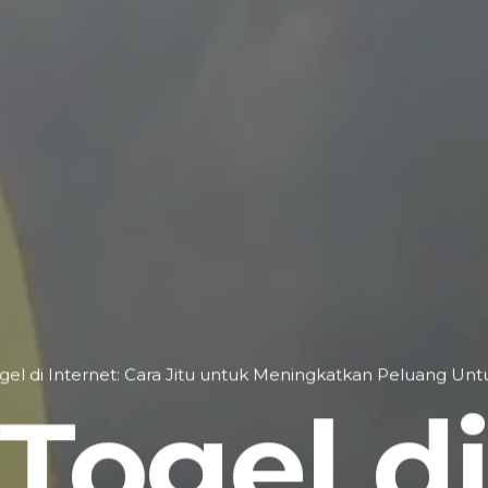
gel di Internet: Cara Jitu untuk Meningkatkan Peluang U
Togel d