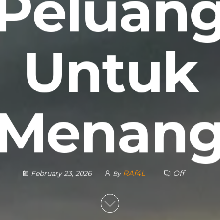
Peluan
Untuk
Menan
RAf4L
Off
February 23, 2026
By