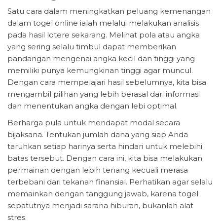
Satu cara dalam meningkatkan peluang kemenangan
dalam togel online ialah melalui melakukan analisis
pada hasil lotere sekarang. Melihat pola atau angka
yang sering selalu timbul dapat memberikan
pandangan mengenai angka kecil dan tinggi yang
memiliki punya kemungkinan tinggi agar muncul.
Dengan cara mempelajari hasil sebelumnya, kita bisa
mengambil pilihan yang lebih berasal dari informasi
dan menentukan angka dengan lebi optimal.
Berharga pula untuk mendapat modal secara
bijaksana. Tentukan jumlah dana yang siap Anda
taruhkan setiap harinya serta hindari untuk melebihi
batas tersebut. Dengan cara ini, kita bisa melakukan
permainan dengan lebih tenang kecuali merasa
terbebani dari tekanan finansial. Perhatikan agar selalu
memainkan dengan tanggung jawab, karena togel
sepatutnya menjadi sarana hiburan, bukanlah alat
stres.