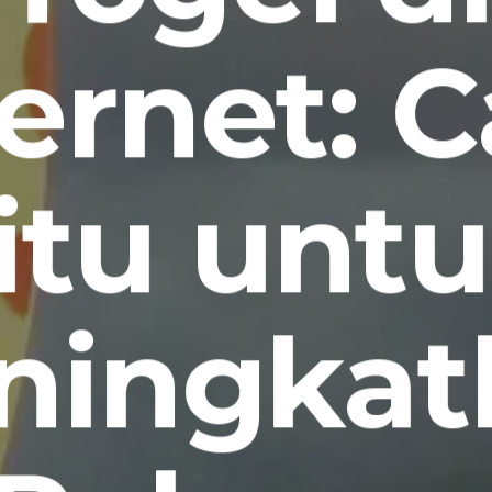
ternet: C
itu unt
ningkat