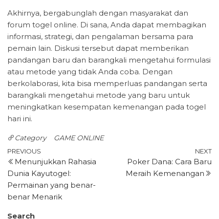
Akhirnya, bergabunglah dengan masyarakat dan
forum togel online. Di sana, Anda dapat membagikan
informasi, strategi, dan pengalaman bersama para
pemain lain. Diskusi tersebut dapat memberikan
pandangan baru dan barangkali mengetahui formulasi
atau metode yang tidak Anda coba. Dengan
berkolaborasi, kita bisa memperluas pandangan serta
barangkali mengetahui metode yang baru untuk
meningkatkan kesempatan kemenangan pada togel
hari ini.
Category
GAME ONLINE
Post
Previous
N
PREVIOUS
NEXT
Menunjukkan Rahasia
Poker Dana: Cara Baru
Post
P
navigation
Dunia Kayutogel:
Meraih Kemenangan
Permainan yang benar-
benar Menarik
Search