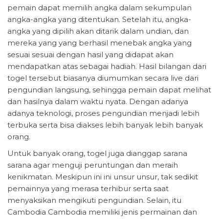
pemain dapat memilih angka dalam sekumpulan
angka-angka yang ditentukan. Setelah itu, angka-
angka yang dipilih akan ditarik dalam undian, dan
mereka yang yang berhasil menebak angka yang
sesuai sesuai dengan hasil yang didapat akan
mendapatkan atas sebagai hadiah. Hasil bilangan dari
togel tersebut biasanya diumumkan secara live dari
pengundian langsung, sehingga pemain dapat melihat
dan hasilnya dalam waktu nyata. Dengan adanya
adanya teknologi, proses pengundian menjadi lebih
terbuka serta bisa diakses lebih banyak lebih banyak
orang.
Untuk banyak orang, togel juga dianggap sarana
sarana agar menguji peruntungan dan meraih
kenikmatan. Meskipun ini ini unsur unsur, tak sedikit
pemainnya yang merasa terhibur serta saat
menyaksikan mengikuti pengundian. Selain, itu
Cambodia Cambodia memiliki jenis permainan dan