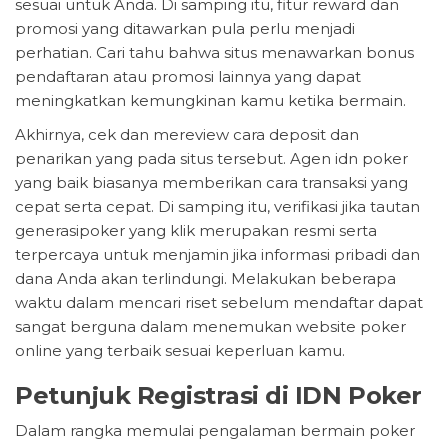
sesuai untuk Anda. Di samping itu, fitur reward dan
promosi yang ditawarkan pula perlu menjadi
perhatian. Cari tahu bahwa situs menawarkan bonus
pendaftaran atau promosi lainnya yang dapat
meningkatkan kemungkinan kamu ketika bermain.
Akhirnya, cek dan mereview cara deposit dan
penarikan yang pada situs tersebut. Agen idn poker
yang baik biasanya memberikan cara transaksi yang
cepat serta cepat. Di samping itu, verifikasi jika tautan
generasipoker yang klik merupakan resmi serta
terpercaya untuk menjamin jika informasi pribadi dan
dana Anda akan terlindungi. Melakukan beberapa
waktu dalam mencari riset sebelum mendaftar dapat
sangat berguna dalam menemukan website poker
online yang terbaik sesuai keperluan kamu.
Petunjuk Registrasi di IDN Poker
Dalam rangka memulai pengalaman bermain poker