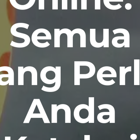
Semua
ang Per
Anda