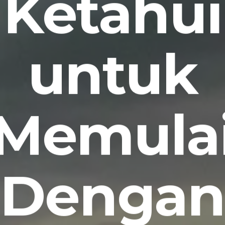
Ketahui
untuk
Memula
Dengan