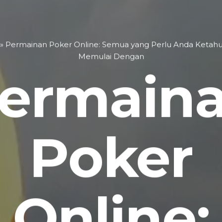
»
Permainan Poker Online: Semua yang Perlu Anda Ketahu
Memulai Dengan
ermain
Poker
Online: