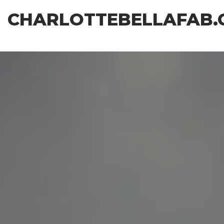
Skip
CHARLOTTEBELLAFAB.
to
the
content