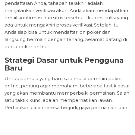
pendaftaran Anda, tahapan terakhir adalah
menjalankan verifikasi akun. Anda akan mendapatkan
email konfirmasi dari situs tersebut. Ikuti instruksi yang
ada untuk mengakhiri proses verifikasi. Setelah itu,
Anda siap bisa untuk mendaftar idn poker dan
langsung bermain dengan tenang. Selamat datang di
dunia poker online!
Strategi Dasar untuk Pengguna
Baru
Untuk pemula yang baru saja mulai bermain poker
online, penting agar memahami beberapa taktik dasar
yang akan membantu memperbaiki permainan. Salah
satu taktik kunci adalah memperhatikan lawan.
Perhatikan cara mereka berjudi, gaya permainan, dan
tingkah laku yang mereka tunjukkan. Dengan cara ini,
Anda dapat memprediksi langkah mereka dan
membuat keputusan yang lebih baik saat bermain di