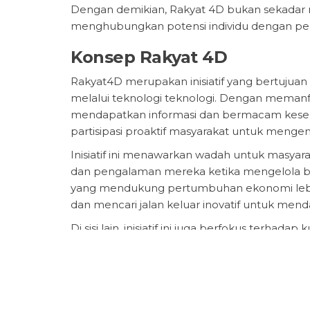
Dengan demikian, Rakyat 4D bukan sekadar m
menghubungkan potensi individu dengan per
Konsep Rakyat 4D
Rakyat4D merupakan inisiatif yang bertuj
melalui teknologi teknologi. Dengan memanfa
mendapatkan informasi dan bermacam kesempa
partisipasi proaktif masyarakat untuk men
Inisiatif ini menawarkan wadah untuk masyar
dan pengalaman mereka ketika mengelola bi
yang mendukung pertumbuhan ekonomi lebih
dan mencari jalan keluar inovatif untuk m
Di sisi lain, inisiatif ini juga berfokus ter
akses kepada berbagai pelatihan dan works
dan menjadi lebih unggul dalam pasar kerja.
dapat memanfaatkan potensi ekonomi mereka
kemajuan daerah.