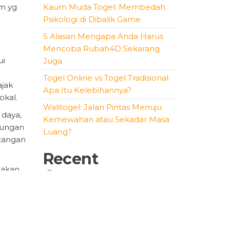
rm yg
Kaum Muda Togel: Membedah
Psikologi di Dibalik Game
5 Alasan Mengapa Anda Harus
Mencoba Rubah4D Sekarang
ui
Juga
g
Togel Online vs Togel Tradisional:
ajak
Apa Itu Kelebihannya?
okal.
Walitogel: Jalan Pintas Menuju
 daya,
Kemewahan atau Sekadar Masa
kungan
Luang?
tangan
Recent
iakan
Comments
mereka
akat
No comments to show.
Archives