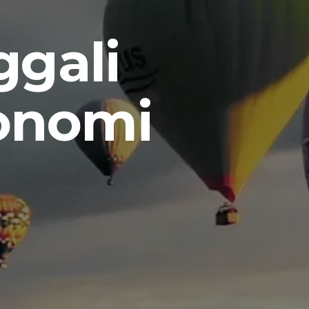
a
gali
onomi