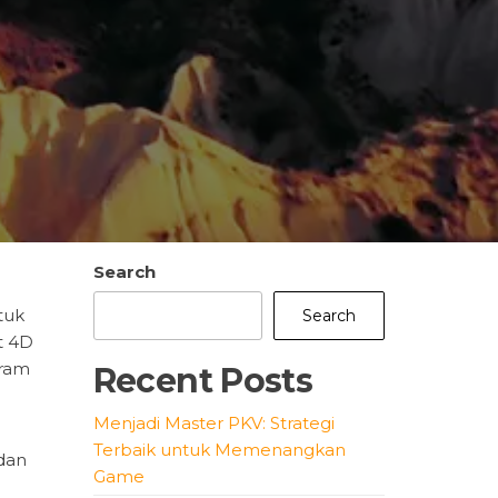
Search
tuk
Search
t 4D
gram
Recent Posts
Menjadi Master PKV: Strategi
Terbaik untuk Memenangkan
 dan
Game