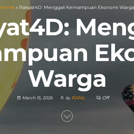
Home
»
Rakyat4D: Menggali Kemampuan Ekonomi Warg
yat4D: Meng
mpuan Ek
Warga
RAf4L
Off
March 15, 2026
By