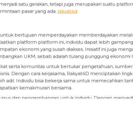
enjadi satu gerakan, tetapi juga merupakan suatu platfo
mintaan pasar yang ada.
rakyat4d
uan untuk bertujuan memperdayakan memberdayakan melal
atkan platform platform ini, individu dapat lebih gampan
tan ekonomi yang susah diakses. Inisiatif ini juga meng
gembangkan UKM, sebab adalah tulang punggung ekonomi l
akat serta komunitas untuk bertukar pengetahuan, sumber
snis. Dengan cara kerjasama, Rakyat4D menciptakan ling
 adil. Individu bisa bekerja sama untuk memecahkan tan
endapatkan kemakmuran bersama.
hadap kursus dan pengembangan untuk individu. Dengan menyed
hop, individu diharapkan agar bisa mengasah kemampuan 
 Proses pendidikan ini penting untuk menjamin agar masyar
 secara optimal serta memberikan kontribusi terhadap