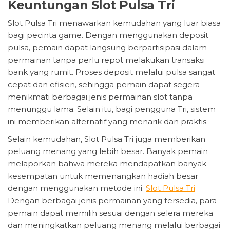
Keuntungan Slot Pulsa Tri
Slot Pulsa Tri menawarkan kemudahan yang luar biasa
bagi pecinta game. Dengan menggunakan deposit
pulsa, pemain dapat langsung berpartisipasi dalam
permainan tanpa perlu repot melakukan transaksi
bank yang rumit. Proses deposit melalui pulsa sangat
cepat dan efisien, sehingga pemain dapat segera
menikmati berbagai jenis permainan slot tanpa
menunggu lama. Selain itu, bagi pengguna Tri, sistem
ini memberikan alternatif yang menarik dan praktis.
Selain kemudahan, Slot Pulsa Tri juga memberikan
peluang menang yang lebih besar. Banyak pemain
melaporkan bahwa mereka mendapatkan banyak
kesempatan untuk memenangkan hadiah besar
dengan menggunakan metode ini.
Slot Pulsa Tri
Dengan berbagai jenis permainan yang tersedia, para
pemain dapat memilih sesuai dengan selera mereka
dan meningkatkan peluang menang melalui berbagai