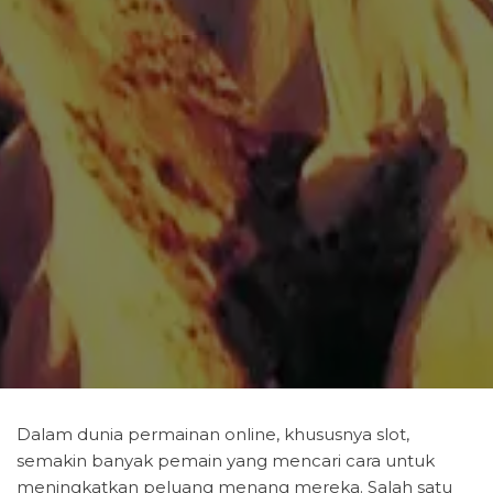
Dalam dunia permainan online, khususnya slot,
semakin banyak pemain yang mencari cara untuk
meningkatkan peluang menang mereka. Salah satu