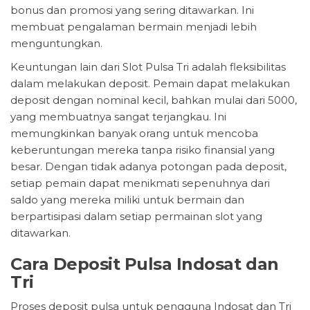
bonus dan promosi yang sering ditawarkan. Ini
membuat pengalaman bermain menjadi lebih
menguntungkan.
Keuntungan lain dari Slot Pulsa Tri adalah fleksibilitas
dalam melakukan deposit. Pemain dapat melakukan
deposit dengan nominal kecil, bahkan mulai dari 5000,
yang membuatnya sangat terjangkau. Ini
memungkinkan banyak orang untuk mencoba
keberuntungan mereka tanpa risiko finansial yang
besar. Dengan tidak adanya potongan pada deposit,
setiap pemain dapat menikmati sepenuhnya dari
saldo yang mereka miliki untuk bermain dan
berpartisipasi dalam setiap permainan slot yang
ditawarkan.
Cara Deposit Pulsa Indosat dan
Tri
Proses deposit pulsa untuk pengguna Indosat dan Tri