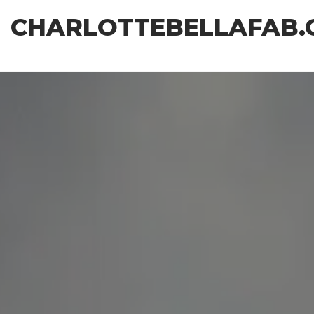
Skip
CHARLOTTEBELLAFAB.
to
the
content