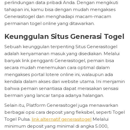
perlindungan data pribadi Anda. Dengan mengikuti
tahapan ini, kamu bisa dengan mudah mengakses
Generasitogel dan menghadapi macam-macam
permainan togel online yang ditawarkan.
Keunggulan Situs Generasi Togel
Sebuah keunggulan terpenting Situs Generasitogel
adalah kenyamanan masuk yang disediakan. Melalui
banyak link pengganti Generasitogel, pemain bisa
secara mudah menemukan cara optimal dalam
mengakses portal lotere online ini, walaupun ada
kendala dalam akses dari website utama. Ini menjamin
bahwa pemain senantiasa dapat merasakan sensasi
bermain yang lancar tanpa adanya halangan.
Selain itu, Platform Generasitogel juga menawarkan
berbagai opsi cara deposit yang fleksibel, seperti Togel
Togel Pulsa.
link alternatif generasitogel
Melalui
minimum deposit yang minimal di angka 5.000,