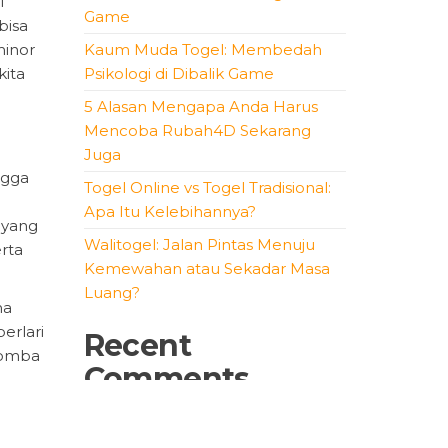
l
Game
bisa
minor
Kaum Muda Togel: Membedah
kita
Psikologi di Dibalik Game
5 Alasan Mengapa Anda Harus
Mencoba Rubah4D Sekarang
Juga
ngga
Togel Online vs Togel Tradisional:
Apa Itu Kelebihannya?
 yang
Walitogel: Jalan Pintas Menuju
rta
Kemewahan atau Sekadar Masa
Luang?
ma
erlari
Recent
 lomba
Comments
No comments to show.
ng