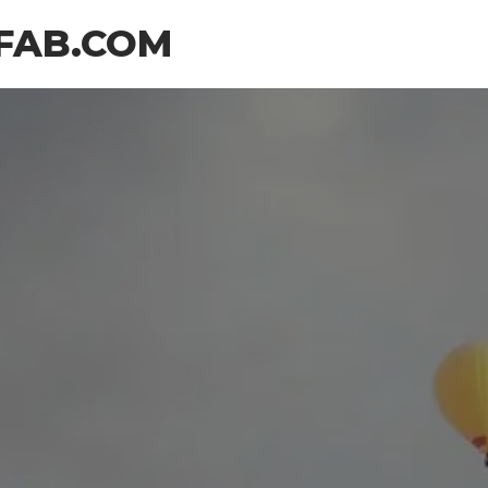
FAB.COM